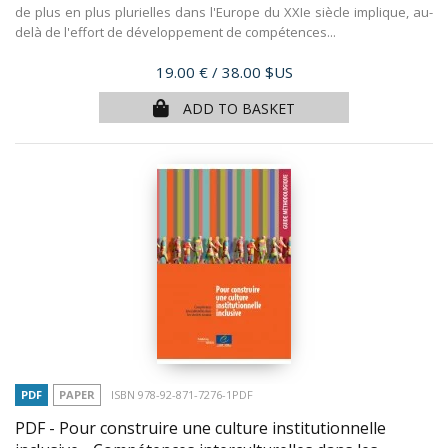
de plus en plus plurielles dans l'Europe du XXIe siècle implique, au-
delà de l'effort de développement de compétences...
Price
19.00 €
/ 38.00 $US
ADD TO BASKET
PDF
PAPER
ISBN 978-92-871-7276-1PDF
PDF - Pour construire une culture institutionnelle