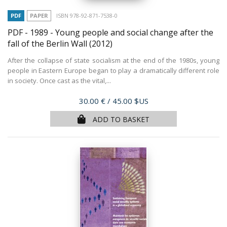
PDF
PAPER
ISBN 978-92-871-7538-0
PDF - 1989 - Young people and social change after the
fall of the Berlin Wall
(2012)
After the collapse of state socialism at the end of the 1980s, young
people in Eastern Europe began to play a dramatically different role
in society. Once cast as the vital,...
Price
30.00 €
/ 45.00 $US
ADD TO BASKET