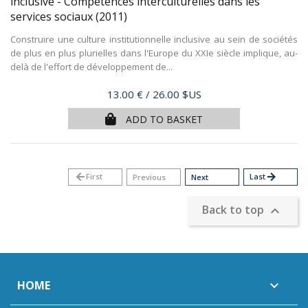
inclusive - Compétences interculturelles dans les
services sociaux
(2011)
Construire une culture institutionnelle inclusive au sein de sociétés
de plus en plus plurielles dans l'Europe du XXIe siècle implique, au-
delà de l'effort de développement de...
Price
13.00 €
/ 26.00 $US
ADD TO BASKET
arrow_back
First
Last
arrow_forward
Previous
Next
Back to top

HOME
