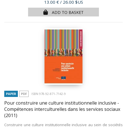
Price
13.00 €
/ 26.00 $US
ADD TO BASKET
PAPER
PDF
ISBN 978-92-871-7142-9
Pour construire une culture institutionnelle inclusive -
Compétences interculturelles dans les services sociaux
(2011)
Construire une culture institutionnelle inclusive au sein de sociétés