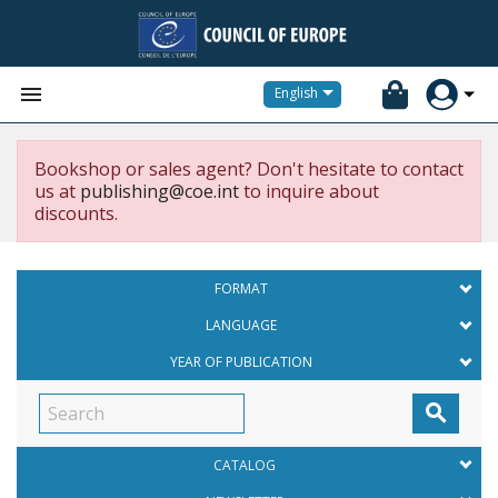


English
Bookshop or sales agent? Don't hesitate to contact
us at
publishing@coe.int
to inquire about
discounts.
FORMAT
LANGUAGE
YEAR OF PUBLICATION

CATALOG