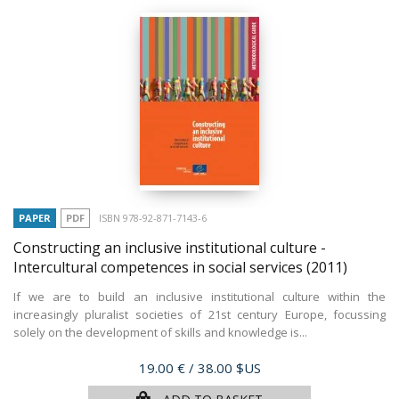
PAPER
PDF
ISBN 978-92-871-7143-6
Constructing an inclusive institutional culture -
Intercultural competences in social services
(2011)
If we are to build an inclusive institutional culture within the
increasingly pluralist societies of 21st century Europe, focussing
solely on the development of skills and knowledge is...
Price
19.00 €
/ 38.00 $US