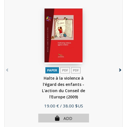
PAPER
PDF
PDF
Halte à la violence à
l'égard des enfants -
L'action du Conseil de
l'Europe
(2009)
Price
19.00 €
/ 38.00 $US
ADD