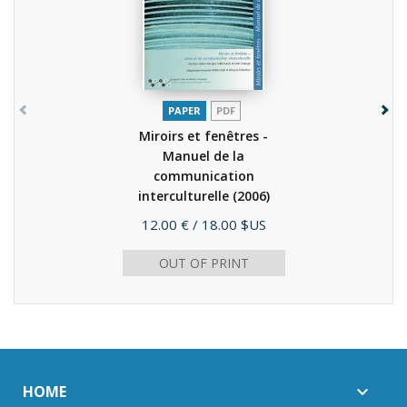
PAPER
PDF
Miroirs et fenêtres -
Manuel de la
communication
interculturelle
(2006)
Price
12.00 €
/ 18.00 $US
OUT OF PRINT
HOME
