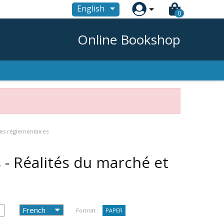

English
0
Online Bookshop
ses réglementaires
s - Réalités du marché et
Format :
PAPER