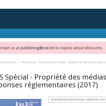
ontact us at
publishing@coe.int
to inquire about discounts.
 Observatory
IRIS Spécial - Propriété des médias - Réalités du marché et répon
IS Spécial - Propriété des média
ponses réglementaires
(2017)
EUROPEAN AUDIOVISUAL OBSERVATORY