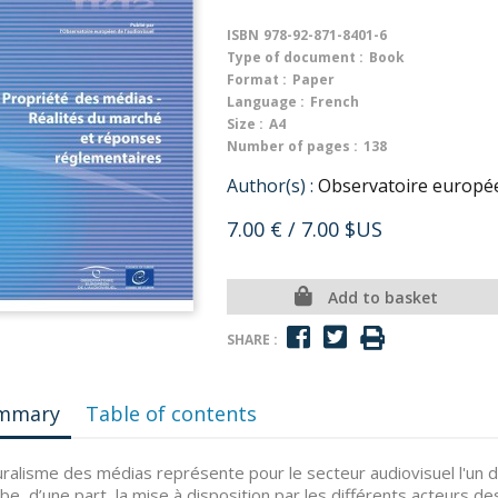
ISBN
978-92-871-8401-6
Type of document :
Book
Format :
Paper
Language :
French
Size :
A4
Number of pages :
138
Author(s) :
Observatoire europée
7.00 €
/ 7.00 $US
Add to basket
SHARE :
mmary
Table of contents
uralisme des médias représente pour le secteur audiovisuel l'un de
be, d’une part, la mise à disposition par les différents acteurs d