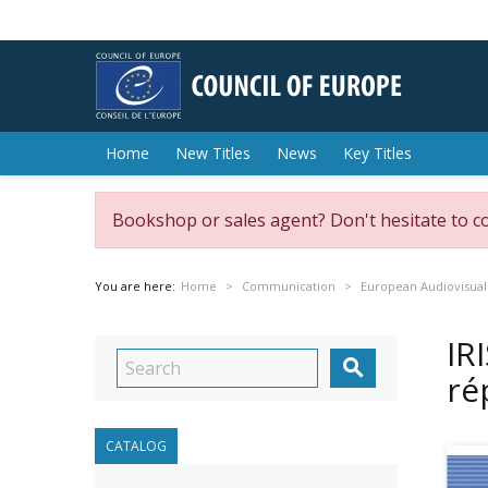
Home
New Titles
News
Key Titles
Bookshop or sales agent? Don't hesitate to c
You are here:
Home
Communication
European Audiovisual
IR

ré
CATALOG