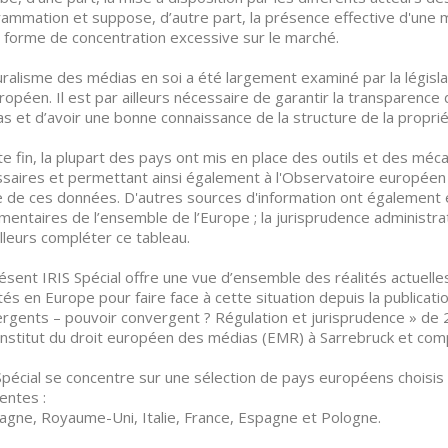
ammation et suppose, d’autre part, la présence effective d'une
 forme de concentration excessive sur le marché.
uralisme des médias en soi a été largement examiné par la législat
ropéen. Il est par ailleurs nécessaire de garantir la transparenc
s et d’avoir une bonne connaissance de la structure de la proprié
te fin, la plupart des pays ont mis en place des outils et des méc
saires et permettant ainsi également à l'Observatoire européen 
e de ces données. D'autres sources d'information ont également é
mentaires de l’ensemble de l’Europe ; la jurisprudence administra
illeurs compléter ce tableau.
ésent IRIS Spécial offre une vue d’ensemble des réalités actuell
és en Europe pour faire face à cette situation depuis la publicat
rgents – pouvoir convergent ? Régulation et jurisprudence » de 2
'Institut du droit européen des médias (EMR) à Sarrebruck et comp
Spécial se concentre sur une sélection de pays européens choisi
rentes :
agne, Royaume-Uni, Italie, France, Espagne et Pologne.