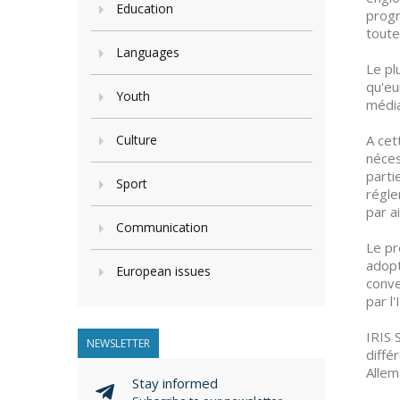
Education
progr
toute
Languages
Le pl
qu'eu
Youth
média
Culture
A cet
néces
parti
Sport
régle
par a
Communication
Le pr
adopt
European issues
conve
par l
IRIS 
NEWSLETTER
diffé
Allem
Stay informed