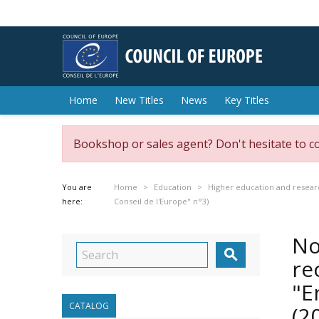
Home
New Titles
News
Key Titles
Bookshop or sales agent? Don't hesitate to c
You are
Home
Education
Higher education and resear
here:
Conseil de l'Europe" n°3)
No

re
"E
CATALOG
(2