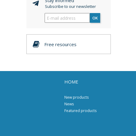
Stay informed
Subscribe to our newsletter
OK
Free resources
HOME
New products
News
Featured products