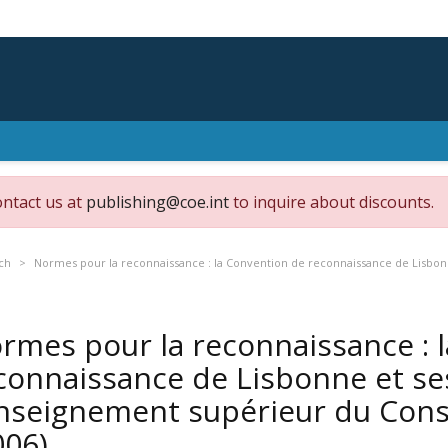
ontact us at
publishing@coe.int
to inquire about discounts.
ch
Normes pour la reconnaissance : la Convention de reconnaissance de Lisbon
rmes pour la reconnaissance : 
connaissance de Lisbonne et ses
nseignement supérieur du Conse
006)