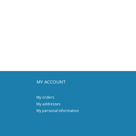
MY ACCOUNT
My orders
My addresses
My personal information