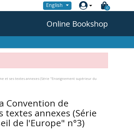

English
0
Online Bookshop
ne et ses textes annexes (Série "Enseignement supérieur du
la Convention de
 textes annexes (Série
il de l'Europe" n°3)