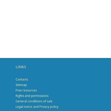
LINKS
Contacts
Sitemap
Free resources
Rights and permissions
General conditions of sale
Legal notice and Privacy policy