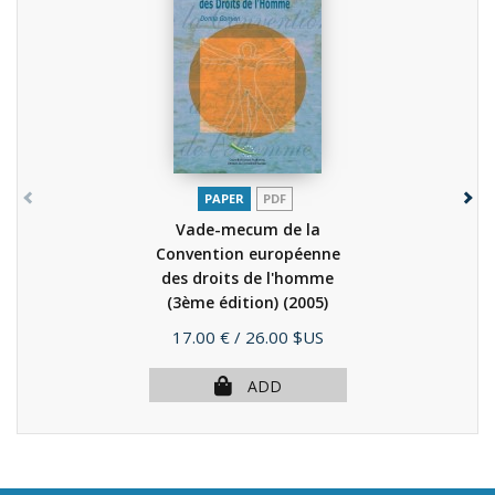
PAPER
PDF
Vade-mecum de la
Convention européenne
des droits de l'homme
(3ème édition)
(2005)
Price
17.00 €
/ 26.00 $US
ADD