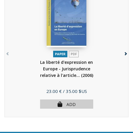
PAPER
PDF
La liberté d'expression en
Europe - Jurisprudence
relative à l'article...
(2006)
Price
23.00 €
/ 35.00 $US
ADD