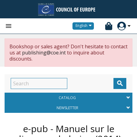


English
Bookshop or sales agent? Don't hesitate to contact
us at
publishing@coe.int
to inquire about
discounts.

CATALOG
NEWSLETTER
e-pub - Manuel sur le