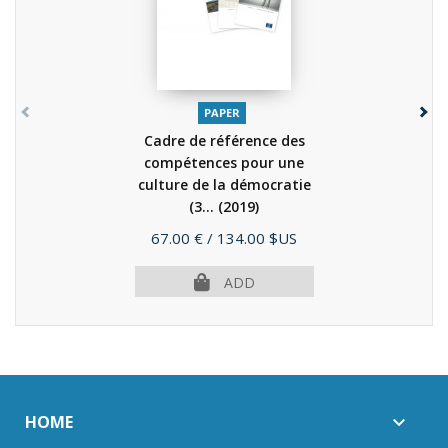
PAPER
Cadre de référence des
compétences pour une
culture de la démocratie
(3...
(2019)
Price
67.00 €
/ 134.00 $US
ADD
HOME
