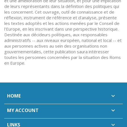
et une amélioration de leur situation, et pour une implication
de leurs représentants dans la définition des politiques qui
les concernent. Cet ouvrage, outil de connaissance et de
réflexion, instrument de référence et d'analyse, présente
les textes adoptés et les actions menées par le Conseil de
l'Europe, en les inscrivant dans une perspective historique.
Destinée aux décideurs politiques, aux responsables
administratifs -- aux niveaux européen, national et local -- et
aux personnes actives au sein des organisations non
gouvernementales, cette publication saura intéresser
toutes les personnes concernées par la situation des Roms
en Europe.
HOME

MY ACCOUNT

LINKS
