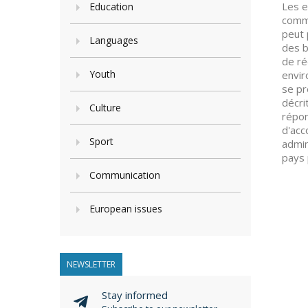
Les e
Education
commu
peut 
Languages
des b
de ré
Youth
envir
se pr
décri
Culture
répon
d'acc
Sport
admin
pays 
Communication
European issues
NEWSLETTER
Stay informed