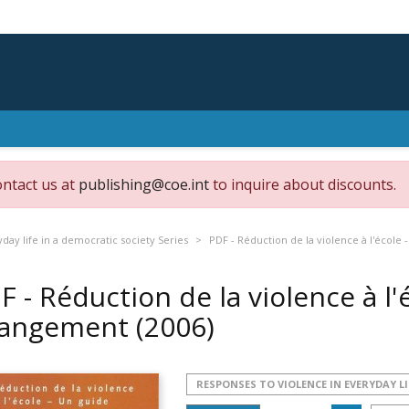
ontact us at
publishing@coe.int
to inquire about discounts.
day life in a democratic society Series
PDF - Réduction de la violence à l'école
F - Réduction de la violence à l'
angement
(2006)
RESPONSES TO VIOLENCE IN EVERYDAY LI