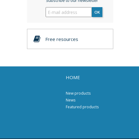
Subscribe to our newsletter
OK
Free resources
HOME
New products
News
Featured products