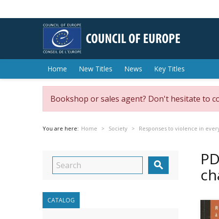
Home
New Titles
News
Key Titles
Bookshop or sales agent? Don't hesitate to c
You are here:
Home
Society
Responses to violence in every
PD

ch
CATALOG