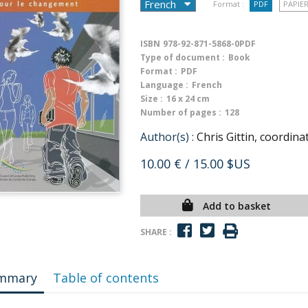
Format :
PDF
PAPIE
ISBN
978-92-871-5868-0PDF
Type of document :
Book
Format :
PDF
Language :
French
Size :
16 x 24 cm
Number of pages :
128
Author(s) :
Chris Gittin, coordina
10.00 €
/ 15.00 $US
Add to basket
SHARE :
mmary
Table of contents