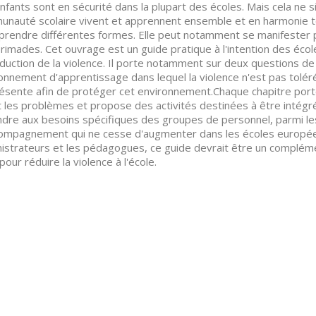
nfants sont en sécurité dans la plupart des écoles. Mais cela ne 
nauté scolaire vivent et apprennent ensemble et en harmonie tou
prendre différentes formes. Elle peut notamment se manifester p
rimades. Cet ouvrage est un guide pratique à l'intention des éco
duction de la violence. Il porte notamment sur deux questions de
onnement d'apprentissage dans lequel la violence n'est pas tolér
ésente afin de protéger cet environnement.Chaque chapitre porte su
t les problèmes et propose des activités destinées à être intég
dre aux besoins spécifiques des groupes de personnel, parmi les
ompagnement qui ne cesse d'augmenter dans les écoles européen
istrateurs et les pédagogues, ce guide devrait être un compléme
pour réduire la violence à l'école.