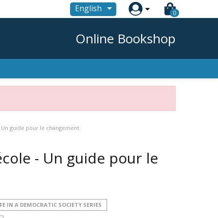

English
0
Online Bookshop
 - Un guide pour le changement
école - Un guide pour le
FE IN A DEMOCRATIC SOCIETY SERIES