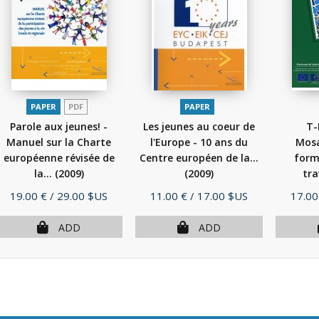
PAPER
PDF
PAPER
Parole aux jeunes! -
Les jeunes au coeur de
T-
Manuel sur la Charte
l'Europe - 10 ans du
Mosa
européenne révisée de
Centre européen de la...
form
la...
(2009)
(2009)
tra
Price
Price
Price
19.00 €
/ 29.00 $US
11.00 €
/ 17.00 $US
17.00
ADD
ADD