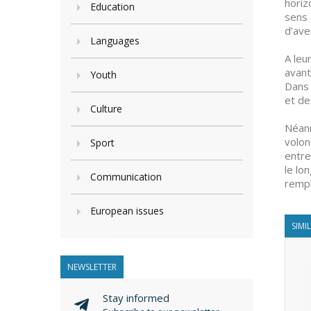
horiz
Education
sens 
d’aven
Languages
A leu
avant
Youth
Dans 
et de
Culture
Néanm
volon
Sport
entre
le lo
Communication
rempl
European issues
SIMI
NEWSLETTER
Stay informed