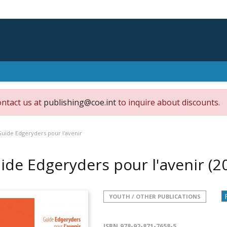
ontact us at
publishing@coe.int
to inquire about discounts.
uide Edgeryders pour l'avenir
ide Edgeryders pour l'avenir
(2
YOUTH / OTHER PUBLICATIONS
ISBN
978-92-871-7658-5