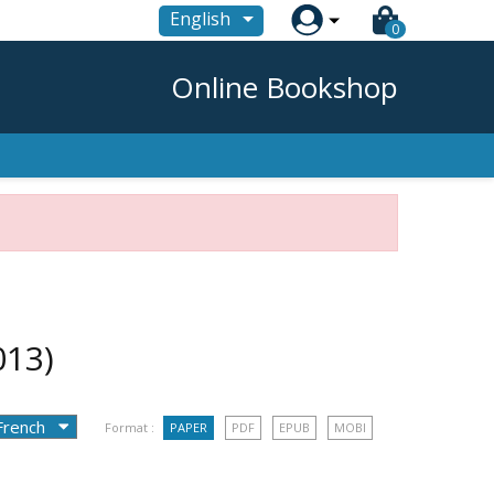

English
0
Online Bookshop
013)
Format :
PAPER
PDF
EPUB
MOBI