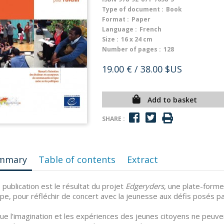
Type of document :
Book
Format :
Paper
Language :
French
Size :
16 x 24 cm
Number of pages :
128
19.00 €
/ 38.00 $US
Add to basket
SHARE :
mmary
Table of contents
Extract
 publication est le résultat du projet
Edgeryders
, une plate-forme
ope, pour réfléchir de concert avec la jeunesse aux défis posés par 
ue l’imagination et les expériences des jeunes citoyens ne peuve