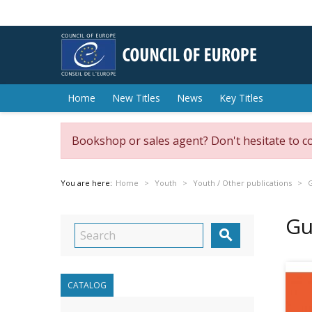
Home
New Titles
News
Key Titles
Bookshop or sales agent? Don't hesitate to c
You are here:
Home
Youth
Youth / Other publications
G
Gu

CATALOG