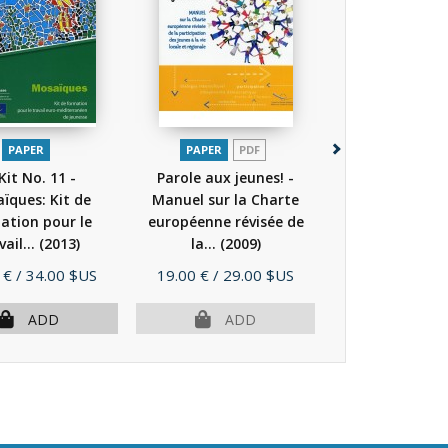
PAPER
PAPER
PDF
PAPER
Kit No. 11 -
Parole aux jeunes! -
Les jeunes au 
ïques: Kit de
Manuel sur la Charte
l'Europe - 10
ation pour le
européenne révisée de
Centre européen
vail...
(2013)
la...
(2009)
(2009)
Price
Price
 €
/ 34.00 $US
19.00 €
/ 29.00 $US
11.00 €
/ 17.
ADD
ADD
AD