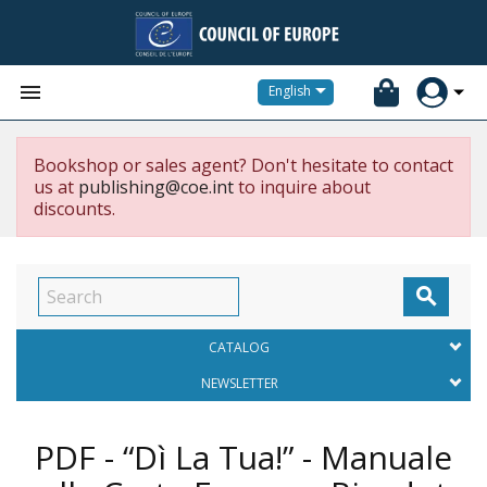


English
Bookshop or sales agent? Don't hesitate to contact
us at
publishing@coe.int
to inquire about
discounts.

CATALOG
NEWSLETTER
PDF - “Dì La Tua!” - Manuale