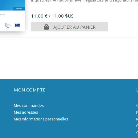
industries? At national level, legislators and regulators ha
Prix
11,00 €
/ 11.00 $US
AJOUTER AU PANIER
MON COMPTE
Mes commandes
C
Mes adresses
P
Mes informations personnelles
R
C
C