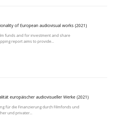
ionality of European audiovisual works
(2021)
h film funds and for investment and share
pping report aims to provide...
lität europäischer audiovisueller Werke
(2021)
ung für die Finanzierung durch Filmfonds und
her und privater...