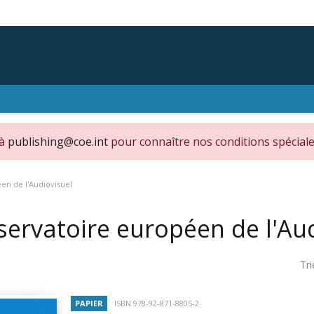
 à
publishing@coe.int
pour connaître nos conditions spéciale
en de l'Audiovisuel
ervatoire européen de l'Aud
Tri
PAPIER
ISBN 978-92-871-8805-2