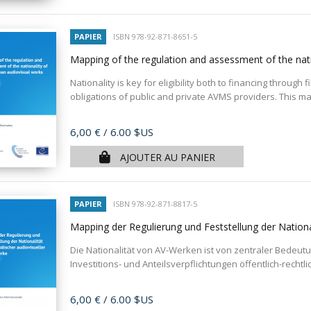
PAPIER
ISBN 978-92-871-8651-5
Mapping of the regulation and assessment of the nat
Nationality is key for eligibility both to financing throug
obligations of public and private AVMS providers. This ma
Prix
6,00 €
/ 6.00 $US
AJOUTER AU PANIER
PAPIER
ISBN 978-92-871-8817-5
Mapping der Regulierung und Feststellung der Nationa
Die Nationalität von AV-Werken ist von zentraler Bedeut
Investitions- und Anteilsverpflichtungen öffentlich-rechtlic
Prix
6,00 €
/ 6.00 $US