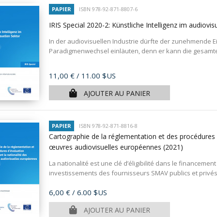
PAPIER
ISBN 978-92-871-8807-6
IRIS Special 2020-2: Künstliche Intelligenz im audiovi
In der audiovisuellen Industrie dürfte der zuneh­mende Ei
Paradigmenwechsel einläuten, denn er kann die gesamte
Prix
11,00 €
/ 11.00 $US
AJOUTER AU PANIER
PAPIER
ISBN 978-92-871-8816-8
Cartographie de la réglementation et des procédures 
œuvres audiovisuelles européennes
(2021)
La nationalité est une clé d’éligibilité dans le financeme
investissements des fournisseurs SMAV publics et privés.
Prix
6,00 €
/ 6.00 $US
AJOUTER AU PANIER