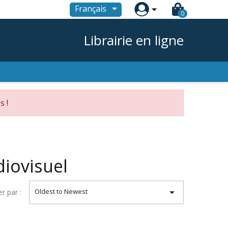

Français
0
Librairie en ligne
s !
iovisuel

Oldest to Newest
er par :