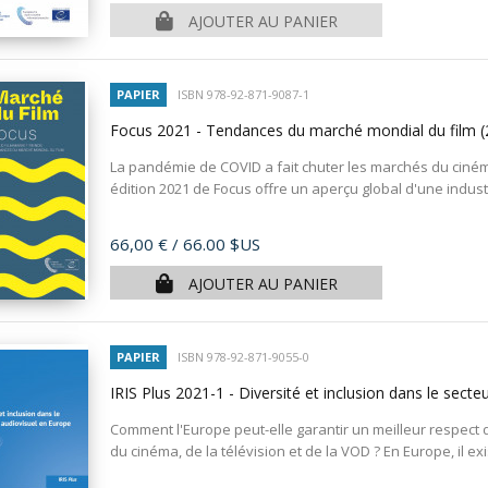
AJOUTER AU PANIER
PAPIER
ISBN 978-92-871-9087-1
Focus 2021 - Tendances du marché mondial du film
(
La pandémie de COVID a fait chuter les marchés du ciné
édition 2021 de Focus offre un aperçu global d'une indus
Prix
66,00 €
/ 66.00 $US
AJOUTER AU PANIER
PAPIER
ISBN 978-92-871-9055-0
IRIS Plus 2021-1 - Diversité et inclusion dans le sect
Comment l'Europe peut-elle garantir un meilleur respect de
du cinéma, de la télévision et de la VOD ? En Europe, il exi