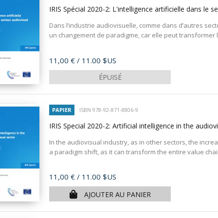
IRIS Spécial 2020-2: L'intelligence artificielle dans le 
Dans l’industrie audiovisuelle, comme dans d’autres secte
un changement de paradigme, car elle peut transformer l
Prix
11,00 €
/ 11.00 $US
ÉPUISÉ
PAPIER
ISBN 978-92-871-8806-9
IRIS Special 2020-2: Artificial intelligence in the audio
In the audiovisual industry, as in other sectors, the increasi
a paradigm shift, as it can transform the entire value chai
Prix
11,00 €
/ 11.00 $US
AJOUTER AU PANIER