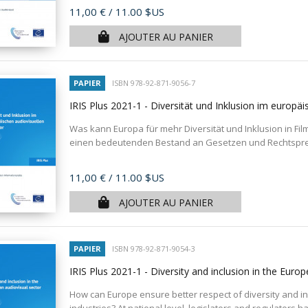
Prix
11,00 €
/ 11.00 $US
AJOUTER AU PANIER
PAPIER
ISBN 978-92-871-9056-7
IRIS Plus 2021-1 - Diversität und Inklusion im europä
Was kann Europa für mehr Diversität und Inklusion in Fil
einen bedeutenden Bestand an Gesetzen und Rechtsprech
Prix
11,00 €
/ 11.00 $US
AJOUTER AU PANIER
PAPIER
ISBN 978-92-871-9054-3
IRIS Plus 2021-1 - Diversity and inclusion in the Euro
How can Europe ensure better respect of diversity and inc