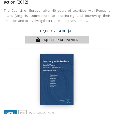
action
(2012)
The Council of Europe, after 40 years of activities with Roma, is
intensifying its commitment to monitoring and improving their
situation and to involving their representatives in the...
Prix
17,00 €
/ 34.00 $US
AJOUTER AU PANIER
PAPIER
PDF
ISBN 978-92-871-7463-5