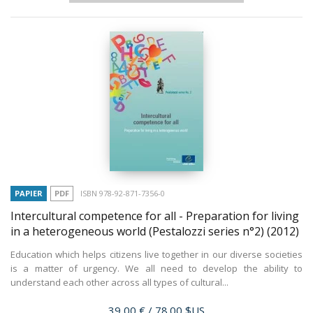
PAPIER
PDF
ISBN 978-92-871-7356-0
Intercultural competence for all - Preparation for living
in a heterogeneous world (Pestalozzi series n°2)
(2012)
Education which helps citizens live together in our diverse societies
is a matter of urgency. We all need to develop the ability to
understand each other across all types of cultural...
Prix
39,00 €
/ 78.00 $US