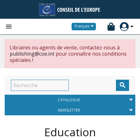


Français
Libraires ou agents de vente, contactez-nous à
publishing@coe.int
pour connaître nos conditions
spéciales !

CATALOGUE
NEWSLETTER
Education