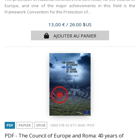
Europe, and one of the major achievements in this field is the
Framework Convention for the Protection of...
Prix
13,00 €
/ 26.00 $US
AJOUTER AU PANIER
PDF
PAPIER
EPUB
ISBN 978-92-871-6945-7PDF
PDF - The Council of Europe and Roma: 40 years of