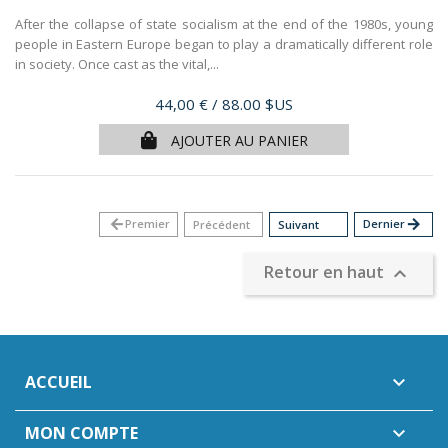
After the collapse of state socialism at the end of the 1980s, young
people in Eastern Europe began to play a dramatically different role
in society. Once cast as the vital,...
Prix
44,00 €
/ 88.00 $US
AJOUTER AU PANIER
arrow_back
Premier
Dernier
arrow_forward
Précédent
Suivant
Retour en haut

ACCUEIL

MON COMPTE
