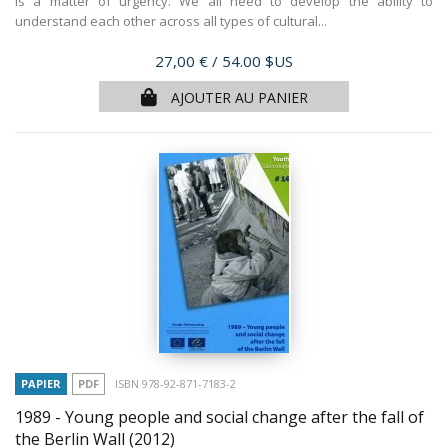
is a matter of urgency. We all need to develop the ability to
understand each other across all types of cultural...
Prix
27,00 €
/ 54.00 $US
AJOUTER AU PANIER
PAPIER
PDF
ISBN 978-92-871-7183-2
1989 - Young people and social change after the fall of
the Berlin Wall
(2012)