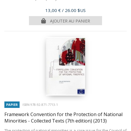
Prix
13,00 €
/ 26.00 $US
AJOUTER AU PANIER
PAPIER
ISBN 978-92-871-7713-1
Framework Convention for the Protection of National
Minorities - Collected Texts (7th edition)
(2013)
The protection of national minorities is a core issue for the Council of