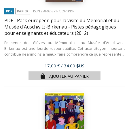
PDF
PAPIER
ISBN 978-92-871-7359-1PDF
PDF - Pack européen pour la visite du Mémorial et du
Musée d'Auschwitz-Birkenau - Pistes pédagogiques
pour enseignants et éducateurs
(2012)
Emmener des élèves au Mémorial et au Musée d'Auschwitz-
Birkenau est une lourde responsabilité. Cet acte citoyen important
contribue néanmoins à mieux faire comprendre ce que représente...
Prix
17,00 €
/ 34.00 $US
AJOUTER AU PANIER