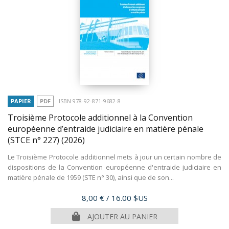
PAPIER
PDF
ISBN 978-92-871-9682-8
Troisième Protocole additionnel à la Convention
européenne d’entraide judiciaire en matière pénale
(STCE n° 227)
(2026)
Le Troisième Protocole additionnel mets à jour un certain nombre de
dispositions de la Convention européenne d'entraide judiciaire en
matière pénale de 1959 (STE n° 30), ainsi que de son...
Prix
8,00 €
/ 16.00 $US
AJOUTER AU PANIER