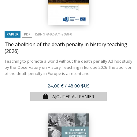
PAPIER
PDF
ISBN 978-92-871-9688-0
The abolition of the death penalty in history teaching
(2026)
Teaching to promote a world without the death penalty Ad hoc study
by the Observatory on History Teaching in Europe 2026 The abolition
of the death penalty in Europe is a recent and...
Prix
24,00 €
/ 48.00 $US
AJOUTER AU PANIER