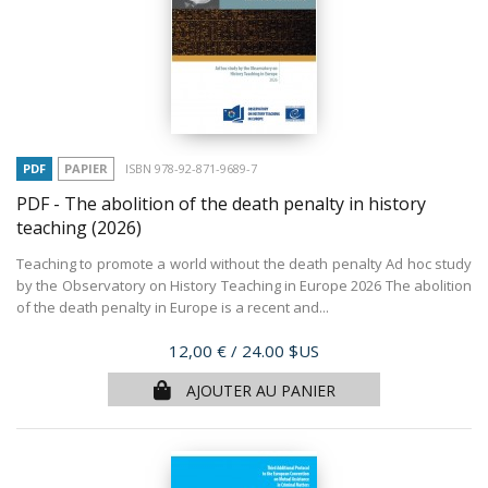
PDF
PAPIER
ISBN 978-92-871-9689-7
PDF - The abolition of the death penalty in history
teaching
(2026)
Teaching to promote a world without the death penalty Ad hoc study
by the Observatory on History Teaching in Europe 2026 The abolition
of the death penalty in Europe is a recent and...
Prix
12,00 €
/ 24.00 $US
AJOUTER AU PANIER