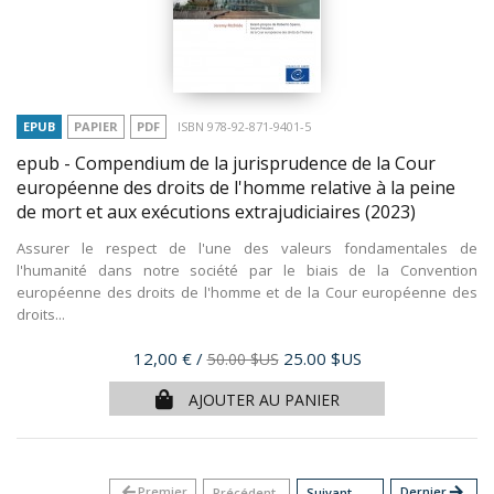
EPUB
PAPIER
PDF
ISBN 978-92-871-9401-5
epub - Compendium de la jurisprudence de la Cour
européenne des droits de l'homme relative à la peine
de mort et aux exécutions extrajudiciaires
(2023)
Assurer le respect de l'une des valeurs fondamentales de
l'humanité dans notre société par le biais de la Convention
européenne des droits de l'homme et de la Cour européenne des
droits...
Prix
12,00 €
/
25.00 $US
50.00 $US
AJOUTER AU PANIER
arrow_back
Premier
Dernier
arrow_forward
Précédent
Suivant