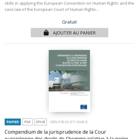
skills in applying the European Convention on Human Rights and the
case law of the European Court of Human Rights...
Prix
Gratuit
AJOUTER AU PANIER
PAPIER
PDF
EPUB
ISBN 978-92-871-9369-8
Compendium de la jurisprudence de la Cour
européenne des droits de l'homme relative à la peine