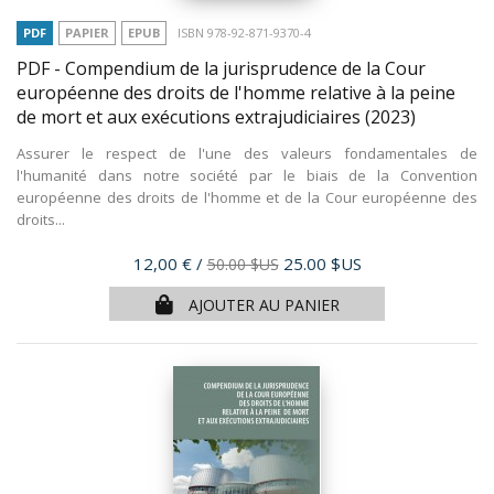
PDF
PAPIER
EPUB
ISBN 978-92-871-9370-4
PDF - Compendium de la jurisprudence de la Cour
européenne des droits de l'homme relative à la peine
de mort et aux exécutions extrajudiciaires
(2023)
Assurer le respect de l'une des valeurs fondamentales de
l'humanité dans notre société par le biais de la Convention
européenne des droits de l'homme et de la Cour européenne des
droits...
Prix
12,00 €
/
25.00 $US
50.00 $US
AJOUTER AU PANIER