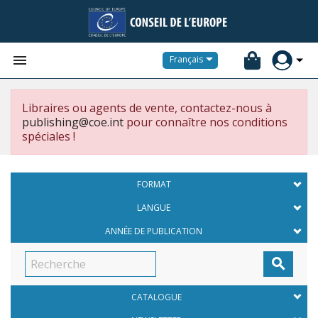


Français
Libraires ou agents de vente, contactez-nous à
publishing@coe.int
pour connaître nos conditions
spéciales !
FORMAT
LANGUE
ANNÉE DE PUBLICATION

CATALOGUE