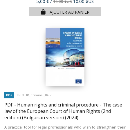
Prix
5,00 €
/
10.00 $US
16.00 $US
AJOUTER AU PANIER
PDF
ISBN HR_Criminal_BGR
PDF - Human rights and criminal procedure - The case
law of the European Court of Human Rights (2nd
edition) (Bulgarian version)
(2024)
A practical tool for legal professionals who wish to strengthen their