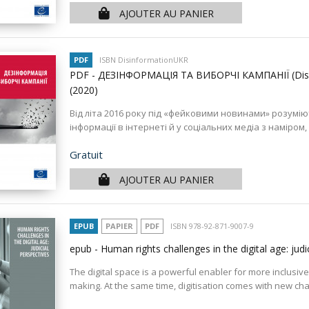
AJOUTER AU PANIER
PDF
ISBN DisinformationUKR
PDF - ДЕЗІНФОРМАЦІЯ ТА ВИБОРЧІ КАМПАНІЇ (Disin
(2020)
Від літа 2016 року під «фейковими новинами» розумі
інформації в інтернеті й у соціальних медіа з наміром
Prix
Gratuit
AJOUTER AU PANIER
EPUB
PAPIER
PDF
ISBN 978-92-871-9007-9
epub - Human rights challenges in the digital age: judi
The digital space is a powerful enabler for more inclusive
making. At the same time, digitisation comes with new chal