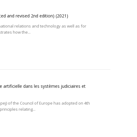
ted and revised 2nd edition)
(2021)
national relations and technology as well as for
strates how the...
 artificielle dans les systèmes judiciaires et
epej) of the Council of Europe has adopted on 4th
rinciples relating...