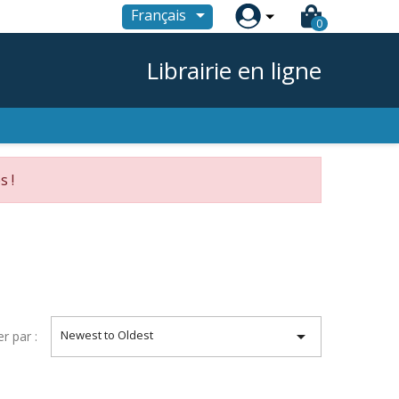

Français
0
Librairie en ligne
s !

Newest to Oldest
er par :