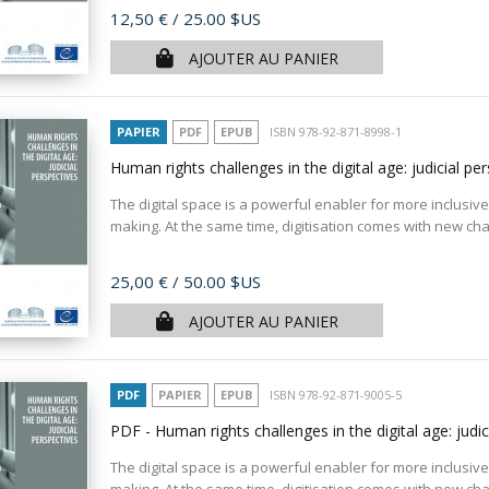
Prix
12,50 €
/ 25.00 $US
AJOUTER AU PANIER
PAPIER
PDF
EPUB
ISBN 978-92-871-8998-1
Human rights challenges in the digital age: judicial pe
The digital space is a powerful enabler for more inclusive
making. At the same time, digitisation comes with new chal
Prix
25,00 €
/ 50.00 $US
AJOUTER AU PANIER
PDF
PAPIER
EPUB
ISBN 978-92-871-9005-5
PDF - Human rights challenges in the digital age: judi
The digital space is a powerful enabler for more inclusive