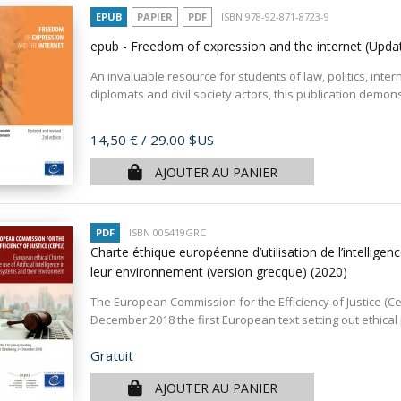
EPUB
PAPIER
PDF
ISBN 978-92-871-8723-9
epub - Freedom of expression and the internet (Upda
An invaluable resource for students of law, politics, inter
diplomats and civil society actors, this publication demon
Prix
14,50 €
/ 29.00 $US
AJOUTER AU PANIER
PDF
ISBN 005419GRC
Charte éthique européenne d’utilisation de l’intelligence
leur environnement (version grecque)
(2020)
The European Commission for the Efficiency of Justice (C
December 2018 the first European text setting out ethical p
Prix
Gratuit
AJOUTER AU PANIER