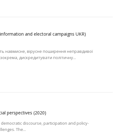
formation and electoral campaigns UKR)
ють навмисне, вірусне поширення неправдивої
, зокрема, дискредитувати політичну...
cial perspectives
(2020)
 democratic discourse, participation and policy-
lenges. The...