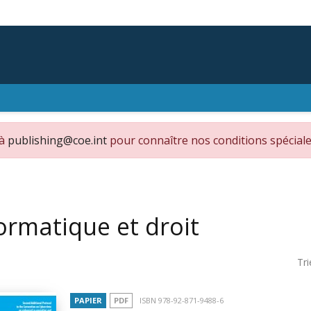
 à
publishing@coe.int
pour connaître nos conditions spéciale
ormatique et droit
Tri
PAPIER
PDF
ISBN 978-92-871-9488-6