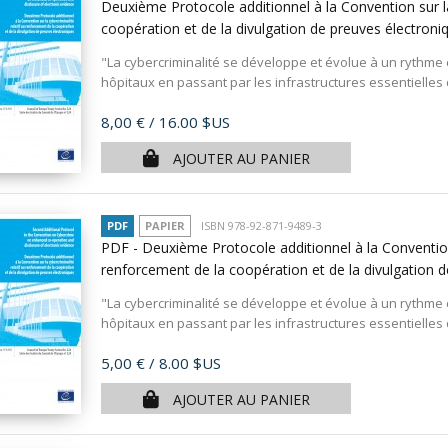
Deuxième Protocole additionnel à la Convention sur la
coopération et de la divulgation de preuves électron
"La cybercriminalité se développe et évolue à un rythme c
hôpitaux en passant par les infrastructures essentielle
Prix
8,00 €
/ 16.00 $US
AJOUTER AU PANIER
PDF
PAPIER
ISBN 978-92-871-9489-3
PDF - Deuxième Protocole additionnel à la Convention 
renforcement de la coopération et de la divulgation 
"La cybercriminalité se développe et évolue à un rythme c
hôpitaux en passant par les infrastructures essentielle
Prix
5,00 €
/ 8.00 $US
AJOUTER AU PANIER