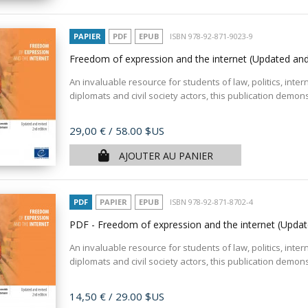
PAPIER
PDF
EPUB
ISBN 978-92-871-9023-9
Freedom of expression and the internet (Updated and
An invaluable resource for students of law, politics, inter
diplomats and civil society actors, this publication demon
Prix
29,00 €
/ 58.00 $US
AJOUTER AU PANIER
PDF
PAPIER
EPUB
ISBN 978-92-871-8702-4
PDF - Freedom of expression and the internet (Updat
An invaluable resource for students of law, politics, inter
diplomats and civil society actors, this publication demon
Prix
14,50 €
/ 29.00 $US