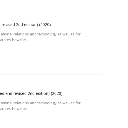
 revised 2nd edition)
(2020)
national relations and technology as well as for
strates how the...
ed and revised 2nd edition)
(2020)
national relations and technology as well as for
strates how the...