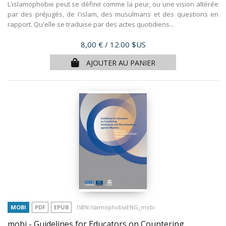
L'islamophobie peut se définir comme la peur, ou une vision altérée
par des préjugés, de I'islam, des musulmans et des questions en
rapport. Qu'elle se traduise par des actes quotidiens...
Prix
8,00 €
/ 12.00 $US
AJOUTER AU PANIER
MOBI
PDF
EPUB
ISBN IslamophobiaENG_mobi
mobi - Guidelines for Educators on Countering