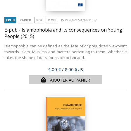
EPUB
PAPIER
PDF
MOBI
ISBN 978-92-871-8110-7
E-pub - Islamophobia and its consequences on Young
People
(2015)
Islamophobia can be defined as the fear of or prejudiced viewpoint
towards Islam, Muslims and matters pertaining to them. Whether it
takes the shape of daily forms of racism and...
Prix
4,00 €
/ 8.00 $US
AJOUTER AU PANIER