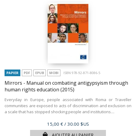
PAPIER
PDF
EPUB
MOBI
ISBN 978-92-871-8086-5
Mirrors - Manual on combating antigypsyism through
human rights education
(2015)
Everyday in Europe, people associated with Roma or Traveller
communities are exposed to acts of discrimination and exclusion on
a scale that has stopped shocking people and institutions....
Prix
15,00 €
/ 30.00 $US
AJOUTER AU PANIER