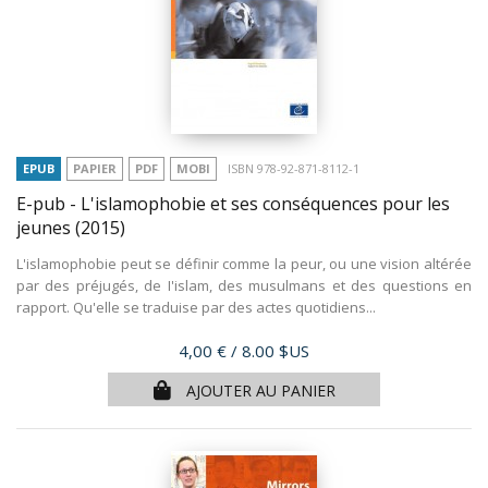
EPUB
PAPIER
PDF
MOBI
ISBN 978-92-871-8112-1
E-pub - L'islamophobie et ses conséquences pour les
jeunes
(2015)
L'islamophobie peut se définir comme la peur, ou une vision altérée
par des préjugés, de I'islam, des musulmans et des questions en
rapport. Qu'elle se traduise par des actes quotidiens...
Prix
4,00 €
/ 8.00 $US
AJOUTER AU PANIER