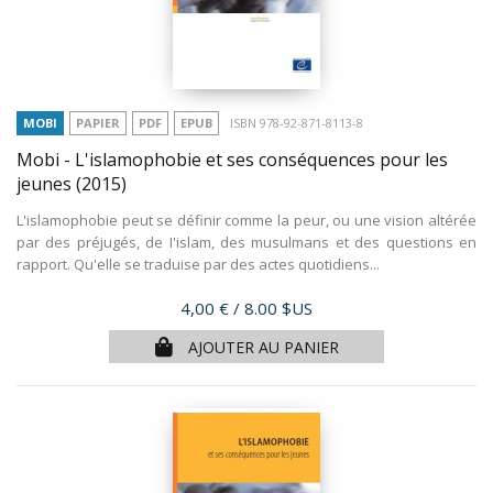
MOBI
PAPIER
PDF
EPUB
ISBN 978-92-871-8113-8
Mobi - L'islamophobie et ses conséquences pour les
jeunes
(2015)
L'islamophobie peut se définir comme la peur, ou une vision altérée
par des préjugés, de I'islam, des musulmans et des questions en
rapport. Qu'elle se traduise par des actes quotidiens...
Prix
4,00 €
/ 8.00 $US
AJOUTER AU PANIER