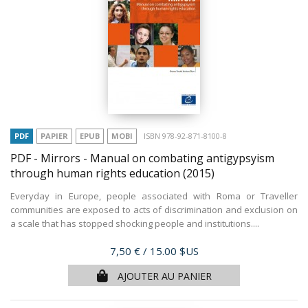
PDF
PAPIER
EPUB
MOBI
ISBN 978-92-871-8100-8
PDF - Mirrors - Manual on combating antigypsyism
through human rights education
(2015)
Everyday in Europe, people associated with Roma or Traveller
communities are exposed to acts of discrimination and exclusion on
a scale that has stopped shocking people and institutions....
Prix
7,50 €
/ 15.00 $US
AJOUTER AU PANIER