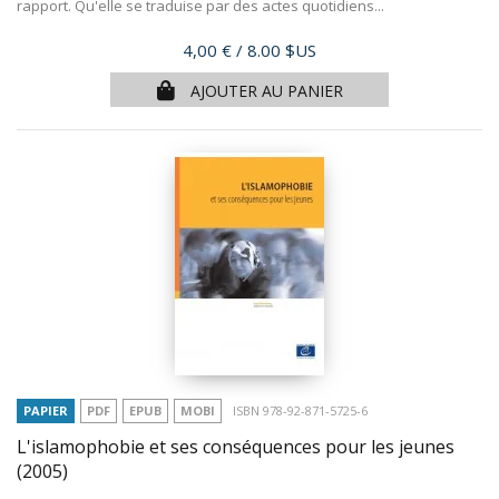
rapport. Qu'elle se traduise par des actes quotidiens...
Prix
4,00 €
/ 8.00 $US
AJOUTER AU PANIER
PAPIER
PDF
EPUB
MOBI
ISBN 978-92-871-5725-6
L'islamophobie et ses conséquences pour les jeunes
(2005)