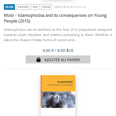
MOBI
PAPIER
PDF
EPUB
ISBN 978-92-871-8111-4
Mobi - Islamophobia and its consequences on Young
People
(2015)
Islamophobia can be defined as the fear of or prejudiced viewpoint
towards Islam, Muslims and matters pertaining to them. Whether it
takes the shape of daily forms of racism and...
Prix
4,00 €
/ 8.00 $US
AJOUTER AU PANIER