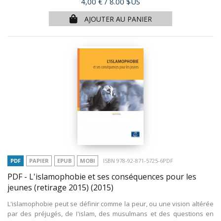
Prix
4,00 €
/ 8.00 $US
AJOUTER AU PANIER
PDF
PAPIER
EPUB
MOBI
ISBN 978-92-871-5725-6PDF
PDF - L'islamophobie et ses conséquences pour les
jeunes (retirage 2015)
(2015)
L'islamophobie peut se définir comme la peur, ou une vision altérée
par des préjugés, de I'islam, des musulmans et des questions en