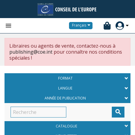


Français
Libraires ou agents de vente, contactez-nous à
publishing@coe.int
pour connaître nos conditions
spéciales !
FORMAT
LANGUE
ANNÉE DE PUBLICATION

CATALOGUE