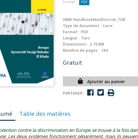
Format :
PDF
ISBN
HandbookNonDiscrim_TUR
Type de document :
Livre
Format :
PDF
Langue :
Turc
Dimensions :
2.75 MB
Nombre de pages :
164
Gratuit
Ajouter au panier
PARTAGER :
sumé
Table des matières
otection contre la discrimination en Europe se trouve à la fois dans
ope. Les deux systèmes fonctionnent séparément, mais ils peuvent 