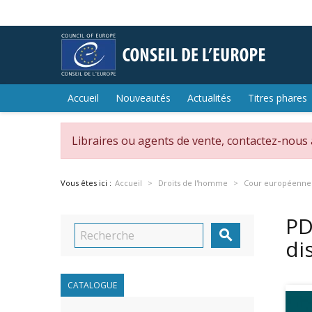
Accueil
Nouveautés
Actualités
Titres phares
Libraires ou agents de vente, contactez-nous
Vous êtes ici :
Accueil
Droits de l'homme
Cour européenne 
PD

di
CATALOGUE