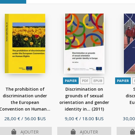
PAPIER
PDF
EPUB
PAPIER
The prohibition of
Discrimination on
discrimination under
grounds of sexual
disc
the European
orientation and gender
Eu
Convention on Human...
identity in...
(2011)
(2010)
Prix
Prix
Prix
28,00 €
/ 56.00 $US
9,00 €
/ 18.00 $US
30,00
AJOUTER
AJOUTER