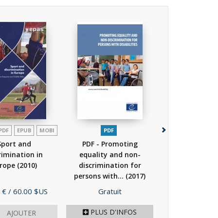
PDF
EPUB
MOBI
PDF
PDF
EPUB
Sport and
PDF - Promoting
PDF - Case law
rimination in
equality and non-
European Co
rope
(2010)
discrimination for
Human Rights 
persons with...
(2017)
to...
(201
Prix
Prix
 €
/ 60.00 $US
Gratuit
Gratuit
PLUS D'INFOS
AJOUTER
AJOU