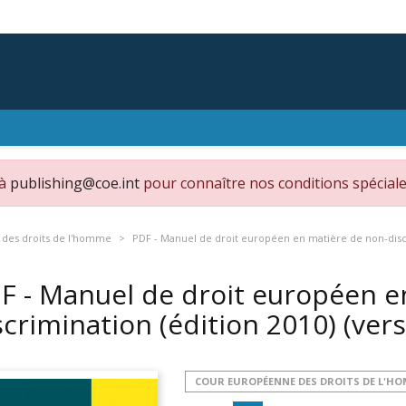
 à
publishing@coe.int
pour connaître nos conditions spéciale
des droits de l'homme
PDF - Manuel de droit européen en matière de non-discr
F - Manuel de droit européen e
scrimination (édition 2010) (ver
COUR EUROPÉENNE DES DROITS DE L'H