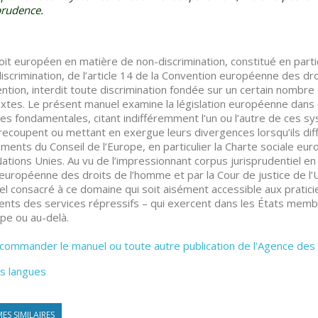
prudence.
oit européen en matière de non-discrimination, constitué en parti
iscrimination, de l’article 14 de la Convention européenne des dr
ntion, interdit toute discrimination fondée sur un certain nombr
xtes. Le présent manuel examine la législation européenne dans 
es fondamentales, citant indifféremment l’un ou l’autre de ces 
 recoupent ou mettant en exergue leurs divergences lorsqu’ils diff
uments du Conseil de l’Europe, en particulier la Charte sociale eu
ations Unies. Au vu de l’impressionnant corpus jurisprudentiel en 
européenne des droits de l’homme et par la Cour de justice de l’U
l consacré à ce domaine qui soit aisément accessible aux praticie
ents des services répressifs – qui exercent dans les États memb
ope ou au-delà.
commander le manuel ou toute autre publication de l'Agence des
s langues
ES SIMILAIRES