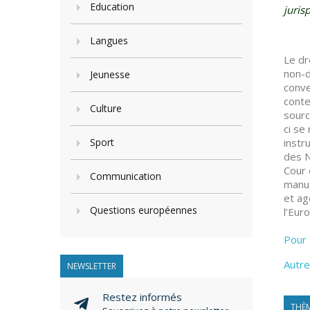
Education
juris
Langues
Le dr
non-d
Jeunesse
conve
conte
Culture
sourc
ci se
Sport
instr
des N
Cour 
Communication
manue
et ag
Questions européennes
l’Eur
Pour 
Autre
NEWSLETTER
Restez informés
THÈM