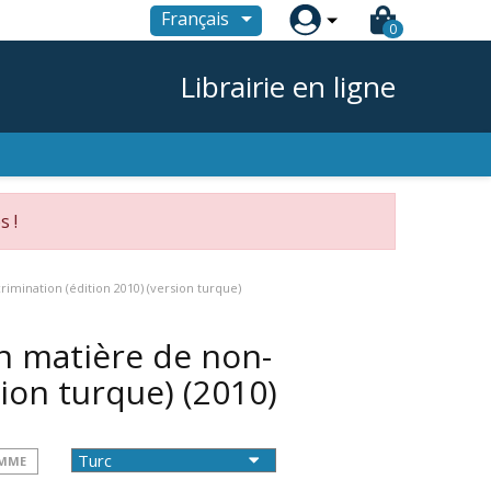

Français
0
Librairie en ligne
s !
imination (édition 2010) (version turque)
n matière de non-
sion turque)
(2010)
OMME