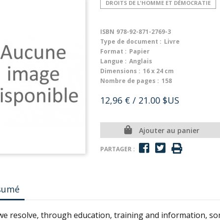
DROITS DE L'HOMME ET DÉMOCRATIE
ISBN
978-92-871-2769-3
Type de document :
Livre
Format :
Papier
Langue :
Anglais
Dimensions :
16 x 24 cm
Nombre de pages :
158
12,96 €
/ 21.00 $US
Ajouter au panier
PARTAGER :
sumé
we resolve, through education, training and information, s