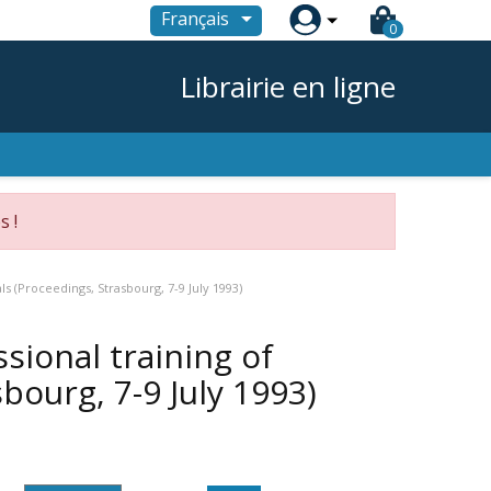

Français
0
Librairie en ligne
s !
als (Proceedings, Strasbourg, 7-9 July 1993)
sional training of
sbourg, 7-9 July 1993)