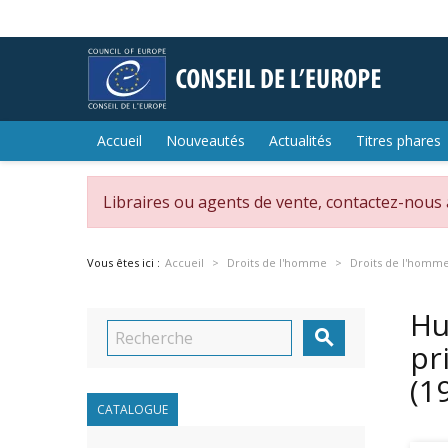
Accueil
Nouveautés
Actualités
Titres phares
Libraires ou agents de vente, contactez-nous
Vous êtes ici :
Accueil
Droits de l'homme
Droits de l'homm
Hu

pr
(1
CATALOGUE