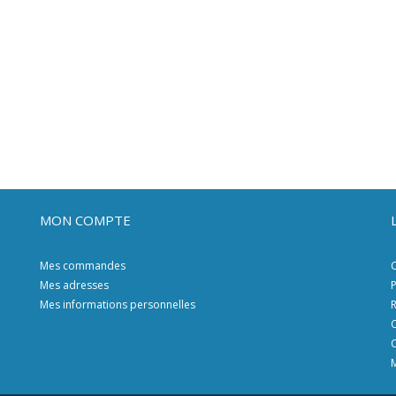
MON COMPTE
Mes commandes
C
Mes adresses
P
Mes informations personnelles
R
C
C
M