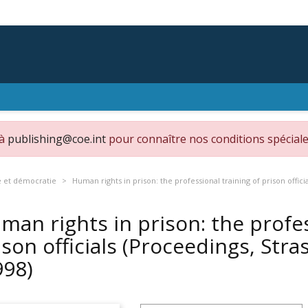
 à
publishing@coe.int
pour connaître nos conditions spéciale
e et démocratie
Human rights in prison: the professional training of prison offici
man rights in prison: the profes
ison officials (Proceedings, Stra
998)