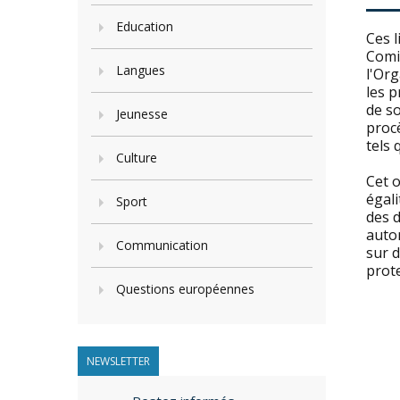
Education
Ces l
Comit
Langues
l'Org
les p
de so
Jeunesse
procè
tels
Culture
Cet o
égali
Sport
des d
autom
Communication
sur d
prot
Questions européennes
NEWSLETTER