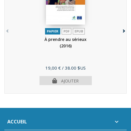
PAPIER
PDF
EPUB
À prendre au sérieux
(2016)
Prix
19,00 €
/ 38.00 $US
AJOUTER
ACCUEIL
