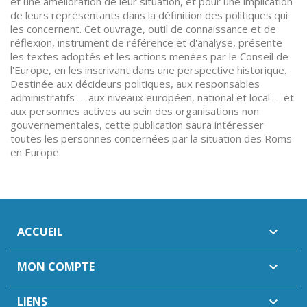
et une amélioration de leur situation, et pour une implication
de leurs représentants dans la définition des politiques qui
les concernent. Cet ouvrage, outil de connaissance et de
réflexion, instrument de référence et d'analyse, présente
les textes adoptés et les actions menées par le Conseil de
l'Europe, en les inscrivant dans une perspective historique.
Destinée aux décideurs politiques, aux responsables
administratifs -- aux niveaux européen, national et local -- et
aux personnes actives au sein des organisations non
gouvernementales, cette publication saura intéresser
toutes les personnes concernées par la situation des Roms
en Europe.
ACCUEIL

MON COMPTE

LIENS
