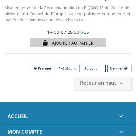
Mise en œuvre de la Recommandation no R (2000) 13 du Comité des
Ministres du Conseil de l’Europe sur une politique européenne en
matière de communication des archives La...
Prix
14,00 €
/ 28.00 $US
AJOUTER AU PANIER
arrow_back
Premier
Dernier
arrow_forward
Précédent
Suivant
Retour en haut

ACCUEIL

MON COMPTE
