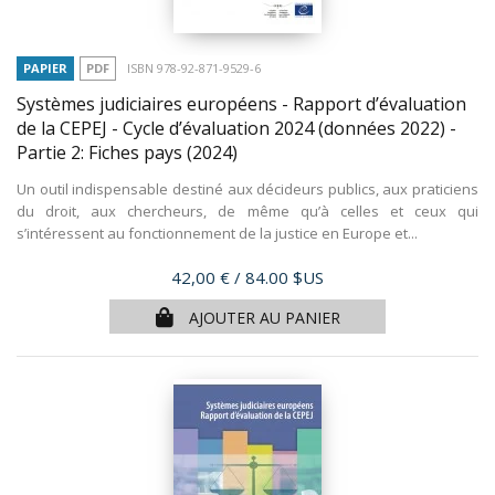
PAPIER
PDF
ISBN 978-92-871-9529-6
Systèmes judiciaires européens - Rapport d’évaluation
de la CEPEJ - Cycle d’évaluation 2024 (données 2022) -
Partie 2: Fiches pays
(2024)
Un outil indispensable destiné aux décideurs publics, aux praticiens
du droit, aux chercheurs, de même qu’à celles et ceux qui
s’intéressent au fonctionnement de la justice en Europe et...
Prix
42,00 €
/ 84.00 $US
AJOUTER AU PANIER