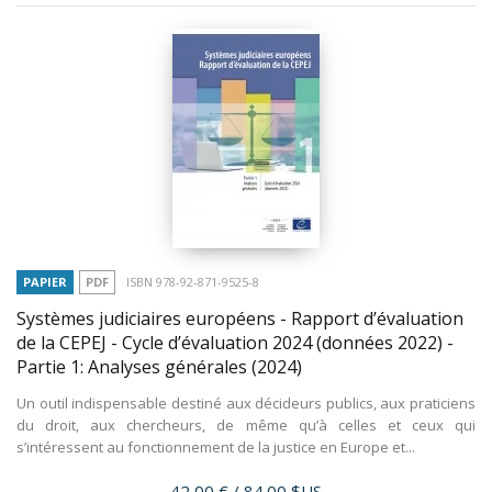
PAPIER
PDF
ISBN 978-92-871-9525-8
Systèmes judiciaires européens - Rapport d’évaluation
de la CEPEJ - Cycle d’évaluation 2024 (données 2022) -
Partie 1: Analyses générales
(2024)
Un outil indispensable destiné aux décideurs publics, aux praticiens
du droit, aux chercheurs, de même qu’à celles et ceux qui
s’intéressent au fonctionnement de la justice en Europe et...
Prix
42,00 €
/ 84.00 $US