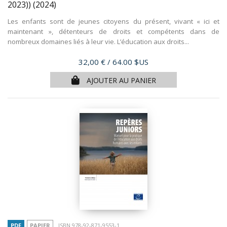
2023))
(2024)
Les enfants sont de jeunes citoyens du présent, vivant « ici et
maintenant », détenteurs de droits et compétents dans de
nombreux domaines liés à leur vie. L’éducation aux droits...
Prix
32,00 €
/ 64.00 $US
AJOUTER AU PANIER
PDF
PAPIER
ISBN 978-92-871-9553-1