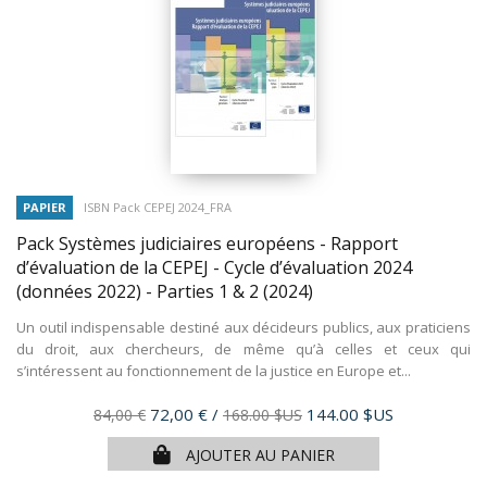
PAPIER
ISBN Pack CEPEJ 2024_FRA
Pack Systèmes judiciaires européens - Rapport
d’évaluation de la CEPEJ - Cycle d’évaluation 2024
(données 2022) - Parties 1 & 2
(2024)
Un outil indispensable destiné aux décideurs publics, aux praticiens
du droit, aux chercheurs, de même qu’à celles et ceux qui
s’intéressent au fonctionnement de la justice en Europe et...
Prix
Prix
72,00 €
/
144.00 $US
84,00 €
168.00 $US
de
AJOUTER AU PANIER
base