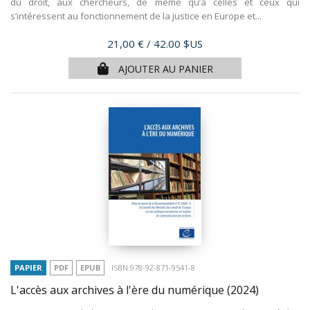
du droit, aux chercheurs, de même qu’à celles et ceux qui
s’intéressent au fonctionnement de la justice en Europe et...
Prix
21,00 €
/ 42.00 $US
AJOUTER AU PANIER
PAPIER
PDF
EPUB
ISBN 978-92-871-9541-8
L'accès aux archives à l'ère du numérique
(2024)