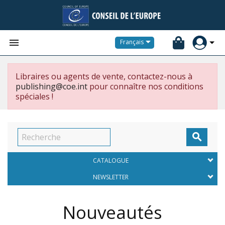


Français
Libraires ou agents de vente, contactez-nous à
publishing@coe.int
pour connaître nos conditions
spéciales !

CATALOGUE
NEWSLETTER
Nouveautés