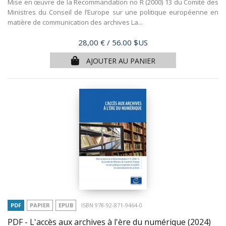
Mise en œuvre de la Recommandation no R (2000) 13 du Comité des
Ministres du Conseil de l’Europe sur une politique européenne en
matière de communication des archives La...
Prix
28,00 €
/ 56.00 $US
AJOUTER AU PANIER
PDF
PAPIER
EPUB
ISBN 978-92-871-9464-0
PDF - L'accès aux archives à l'ère du numérique
(2024)