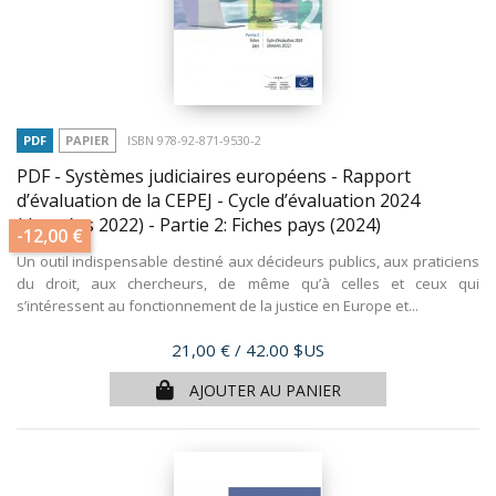
PDF
PAPIER
ISBN 978-92-871-9530-2
PDF - Systèmes judiciaires européens - Rapport
d’évaluation de la CEPEJ - Cycle d’évaluation 2024
(données 2022) - Partie 2: Fiches pays
(2024)
-12,00 €
Un outil indispensable destiné aux décideurs publics, aux praticiens
du droit, aux chercheurs, de même qu’à celles et ceux qui
s’intéressent au fonctionnement de la justice en Europe et...
Prix
21,00 €
/ 42.00 $US
AJOUTER AU PANIER