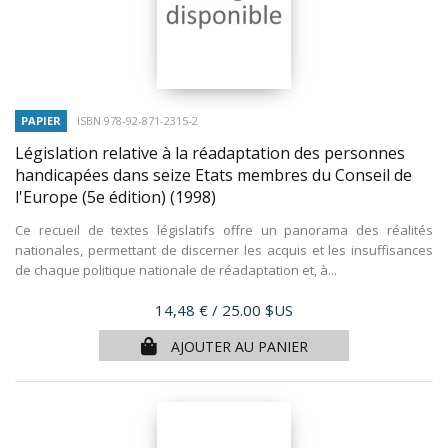
PAPIER
ISBN 978-92-871-2315-2
Législation relative à la réadaptation des personnes
handicapées dans seize Etats membres du Conseil de
l'Europe (5e édition)
(1998)
Ce recueil de textes législatifs offre un panorama des réalités
nationales, permettant de discerner les acquis et les insuffisances
de chaque politique nationale de réadaptation et, à...
Prix
14,48 €
/ 25.00 $US
AJOUTER AU PANIER