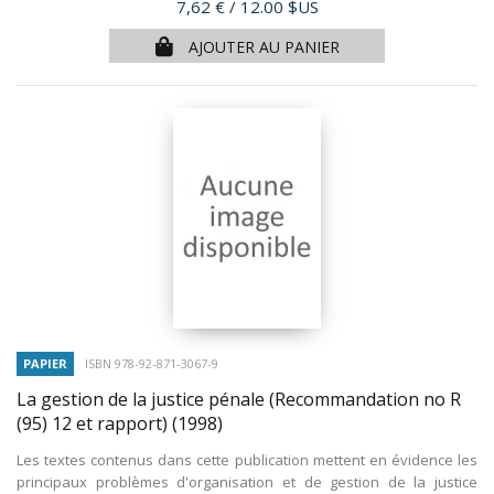
Prix
7,62 €
/ 12.00 $US
AJOUTER AU PANIER
PAPIER
ISBN 978-92-871-3067-9
La gestion de la justice pénale (Recommandation no R
(95) 12 et rapport)
(1998)
Les textes contenus dans cette publication mettent en évidence les
principaux problèmes d'organisation et de gestion de la justice