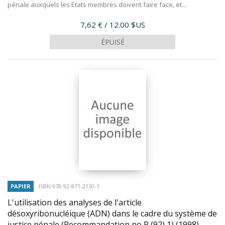
pénale auxquels les Etats membres doivent faire face, et...
Prix
7,62 €
/ 12.00 $US
ÉPUISÉ
PAPIER
ISBN 978-92-871-2130-1
L'utilisation des analyses de l'article
désoxyribonucléique (ADN) dans le cadre du système de
justice pénale (Recommandation no R (92) 1)
(1998)