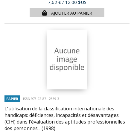
Prix
7,62 €
/ 12.00 $US
AJOUTER AU PANIER
PAPIER
ISBN 978-92-871-2389-3
L'utilisation de la classification internationale des
handicaps: déficiences, incapacités et désavantages
(CIH) dans l'évaluation des aptitudes professionnelles
des personnes...
(1998)