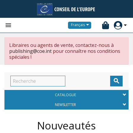


Français
Libraires ou agents de vente, contactez-nous à
publishing@coe.int
pour connaître nos conditions
spéciales !

CATALOGUE
NEWSLETTER
Nouveautés