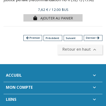
Prix
7,62 €
/ 12.00 $US
AJOUTER AU PANIER
arrow_back
Premier
Dernier
arrow_forward
Précédent
Suivant
Retour en haut

ACCUEIL

MON COMPTE

LIENS
