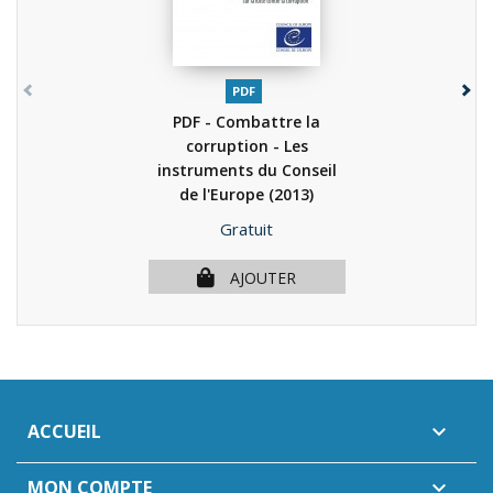
PDF
PDF - Combattre la
corruption - Les
instruments du Conseil
de l'Europe
(2013)
Prix
Gratuit
AJOUTER
ACCUEIL

MON COMPTE
