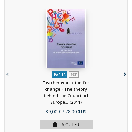
PAPIER
PDF
Teacher education for
change - The theory
behind the Council of
Europe...
(2011)
Prix
39,00 €
/ 78.00 $US
AJOUTER