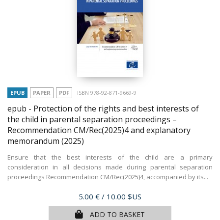
EPUB
PAPER
PDF
ISBN 978-92-871-9669-9
epub - Protection of the rights and best interests of
the child in parental separation proceedings –
Recommendation CM/Rec(2025)4 and explanatory
memorandum
(2025)
Ensure that the best interests of the child are a primary
consideration in all decisions made during parental separation
proceedings Recommendation CM/Rec(2025)4, accompanied by its...
Price
5.00 €
/ 10.00 $US
ADD TO BASKET