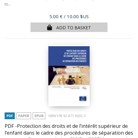
to...
Price
5.00 €
/ 10.00 $US
ADD TO BASKET
PDF
PAPER
EPUB
ISBN 978-92-871-9632-3
PDF -Protection des droits et de l’intérêt supérieur de
l’enfant dans le cadre des procédures de séparation des