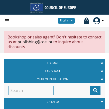


English
Bookshop or sales agent? Don't hesitate to contact
us at
publishing@coe.int
to inquire about
discounts.
FORMAT
LANGUAGE
YEAR OF PUBLICATION

CATALOG