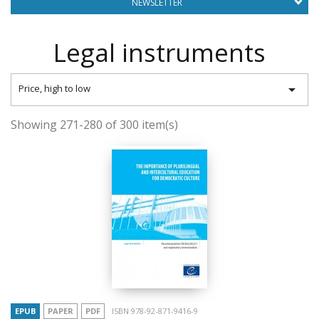
NEWSLETTER
Legal instruments

Price, high to low
Showing 271-280 of 300 item(s)
EPUB
PAPER
PDF
ISBN 978-92-871-9416-9