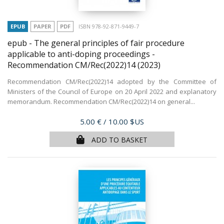
EPUB
PAPER
PDF
ISBN 978-92-871-9449-7
epub - The general principles of fair procedure
applicable to anti-doping proceedings -
Recommendation CM/Rec(2022)14
(2023)
Recommendation CM/Rec(2022)14 adopted by the Committee of
Ministers of the Council of Europe on 20 April 2022 and explanatory
memorandum. Recommendation CM/Rec(2022)14 on general...
Price
5.00 €
/ 10.00 $US
ADD TO BASKET