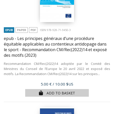
EPUB
PAPER
PDF
ISBN 978-928-71-9450-3
epub - Les principes généraux d’une procédure
équitable applicables au contentieux antidopage dans
le sport - Recommandation CM/Rec(2022)14 et exposé
des motifs
(2023)
Recommandation CM/Rec(2022)14 adoptée par le Comité des
Ministres du Conseil de l’Europe le 20 avril 2022 et exposé des
motifs. La Recommandation CM/Rec(2022)14 sur les principes...
Price
5.00 €
/ 10.00 $US
ADD TO BASKET