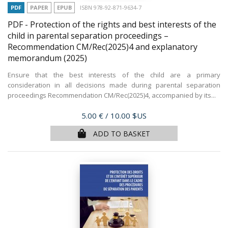
PDF
PAPER
EPUB
ISBN 978-92-871-9634-7
PDF - Protection of the rights and best interests of the
child in parental separation proceedings –
Recommendation CM/Rec(2025)4 and explanatory
memorandum
(2025)
Ensure that the best interests of the child are a primary
consideration in all decisions made during parental separation
proceedings Recommendation CM/Rec(2025)4, accompanied by its...
Price
5.00 €
/ 10.00 $US
ADD TO BASKET