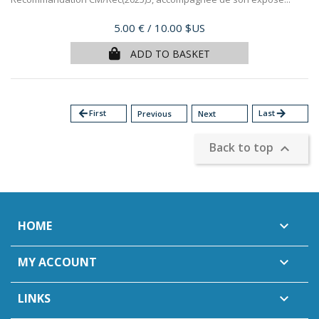
Price
5.00 €
/ 10.00 $US
ADD TO BASKET
arrow_back
First
Last
arrow_forward
Previous
Next
Back to top

HOME

MY ACCOUNT

LINKS
