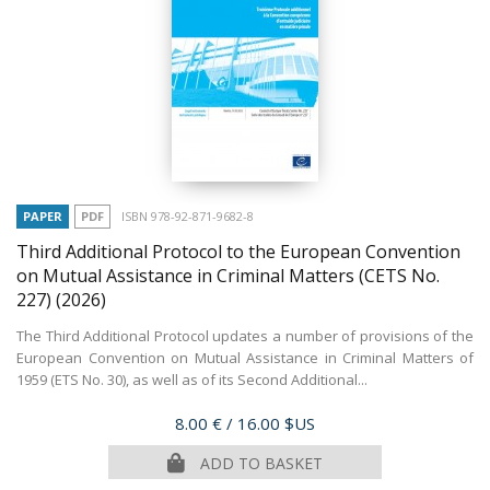
PAPER
PDF
ISBN 978-92-871-9682-8
Third Additional Protocol to the European Convention
on Mutual Assistance in Criminal Matters (CETS No.
227)
(2026)
The Third Additional Protocol updates a number of provisions of the
European Convention on Mutual Assistance in Criminal Matters of
1959 (ETS No. 30), as well as of its Second Additional...
Price
8.00 €
/ 16.00 $US
ADD TO BASKET