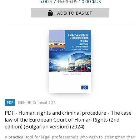
Price
5.00 €
/
10.00 $US
16.00 $US
ADD TO BASKET
PDF
ISBN HR_Criminal_BGR
PDF - Human rights and criminal procedure - The case
law of the European Court of Human Rights (2nd
edition) (Bulgarian version)
(2024)
A practical tool for legal professionals who wish to strengthen their