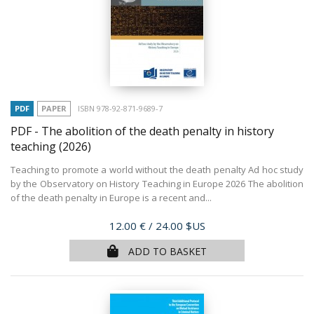
PDF
PAPER
ISBN 978-92-871-9689-7
PDF - The abolition of the death penalty in history
teaching
(2026)
Teaching to promote a world without the death penalty Ad hoc study
by the Observatory on History Teaching in Europe 2026 The abolition
of the death penalty in Europe is a recent and...
Price
12.00 €
/ 24.00 $US
ADD TO BASKET