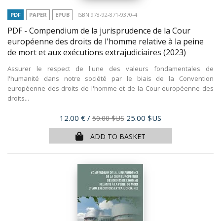
PDF
PAPER
EPUB
ISBN 978-92-871-9370-4
PDF - Compendium de la jurisprudence de la Cour
européenne des droits de l'homme relative à la peine
de mort et aux exécutions extrajudiciaires
(2023)
Assurer le respect de l'une des valeurs fondamentales de
l'humanité dans notre société par le biais de la Convention
européenne des droits de l'homme et de la Cour européenne des
droits...
Price
12.00 €
/
25.00 $US
50.00 $US
ADD TO BASKET