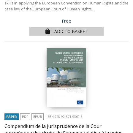
skills in applying the European Convention on Human Rights and the
case law of the European Court of Human Rights...
Price
Free
ADD TO BASKET
PAPER
PDF
EPUB
ISBN 978-92-871-9369-8
Compendium de la jurisprudence de la Cour
européenne des droits de l'homme relative à la peine