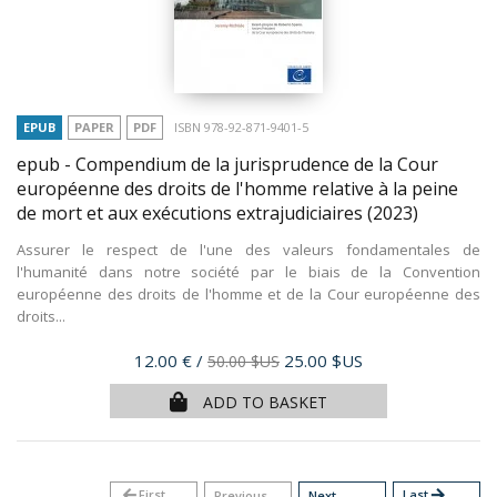
EPUB
PAPER
PDF
ISBN 978-92-871-9401-5
epub - Compendium de la jurisprudence de la Cour
européenne des droits de l'homme relative à la peine
de mort et aux exécutions extrajudiciaires
(2023)
Assurer le respect de l'une des valeurs fondamentales de
l'humanité dans notre société par le biais de la Convention
européenne des droits de l'homme et de la Cour européenne des
droits...
Price
12.00 €
/
25.00 $US
50.00 $US
ADD TO BASKET
arrow_back
First
Last
arrow_forward
Previous
Next