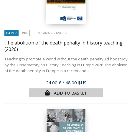
PAPER
PDF
ISBN 978-92-871-9688-0
The abolition of the death penalty in history teaching
(2026)
Teaching to promote a world without the death penalty Ad hoc study
by the Observatory on History Teaching in Europe 2026 The abolition
of the death penalty in Europe is a recent and...
Price
24.00 €
/ 48.00 $US
ADD TO BASKET