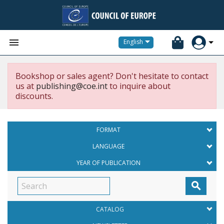


English
Bookshop or sales agent? Don't hesitate to contact
us at
publishing@coe.int
to inquire about
discounts.
FORMAT
LANGUAGE
YEAR OF PUBLICATION

CATALOG