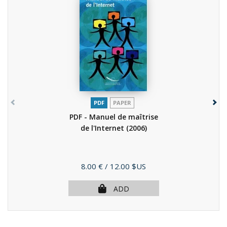
PDF
PAPER
PDF - Manuel de maîtrise
de l'Internet
(2006)
Price
8.00 €
/ 12.00 $US
ADD