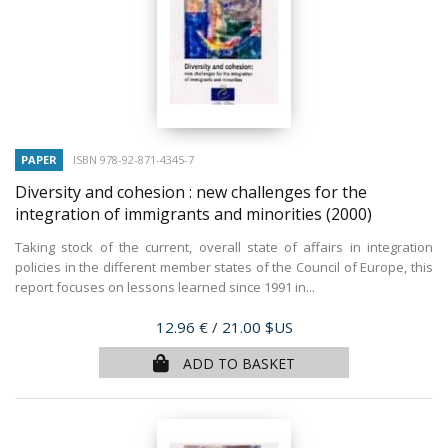
PAPER
ISBN 978-92-871-4345-7
Diversity and cohesion : new challenges for the
integration of immigrants and minorities
(2000)
Taking stock of the current, overall state of affairs in integration
policies in the different member states of the Council of Europe, this
report focuses on lessons learned since 1991 in...
Price
12.96 €
/ 21.00 $US
ADD TO BASKET