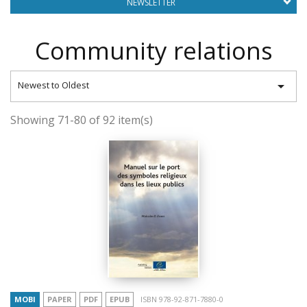
NEWSLETTER
Community relations

Newest to Oldest
Showing 71-80 of 92 item(s)
MOBI
PAPER
PDF
EPUB
ISBN 978-92-871-7880-0