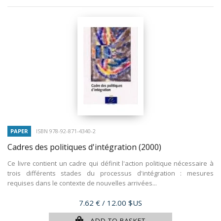
PAPER
ISBN 978-92-871-4340-2
Cadres des politiques d'intégration
(2000)
Ce livre contient un cadre qui définit l'action politique nécessaire à
trois différents stades du processus d'intégration : mesures
requises dans le contexte de nouvelles arrivées...
Price
7.62 €
/ 12.00 $US
ADD TO BASKET