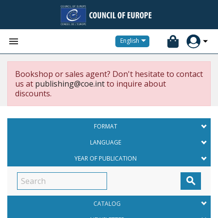


English
Bookshop or sales agent? Don't hesitate to contact
us at
publishing@coe.int
to inquire about
discounts.
FORMAT
LANGUAGE
YEAR OF PUBLICATION

CATALOG