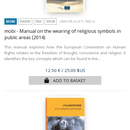
MOBI
PAPER
PDF
EPUB
ISBN 978-92-871-7882-4
mobi - Manual on the wearing of religious symbols in
public areas
(2014)
This manual explores how the European Convention on Human
Rights relates to the freedom of thought, conscience and religion. It
identifies the key concepts which can be found in the...
Price
12.50 €
/ 25.00 $US
ADD TO BASKET