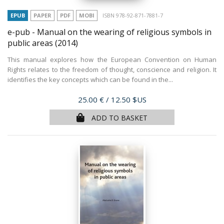
EPUB
PAPER
PDF
MOBI
ISBN 978-92-871-7881-7
e-pub - Manual on the wearing of religious symbols in
public areas
(2014)
This manual explores how the European Convention on Human
Rights relates to the freedom of thought, conscience and religion. It
identifies the key concepts which can be found in the...
Price
25.00 €
/ 12.50 $US
ADD TO BASKET