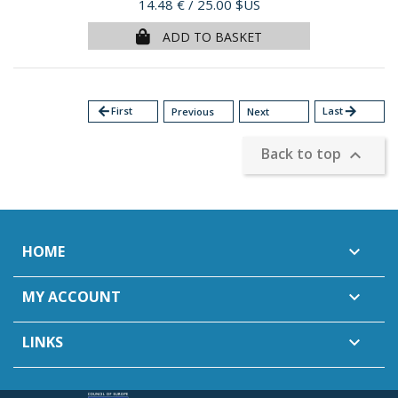
Price
14.48 €
/ 25.00 $US
ADD TO BASKET
arrow_back
First
Last
arrow_forward
Previous
Next
Back to top

HOME

MY ACCOUNT

LINKS
