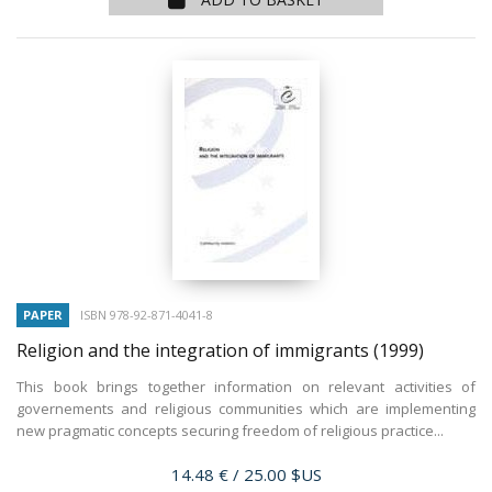
PAPER
ISBN 978-92-871-4041-8
Religion and the integration of immigrants
(1999)
This book brings together information on relevant activities of
governements and religious communities which are implementing
new pragmatic concepts securing freedom of religious practice...
Price
14.48 €
/ 25.00 $US