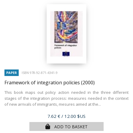
PAPER
ISBN 978-92-871-4341-9
Framework of integration policies
(2000)
This book maps out policy action needed in the three different
stages of the integration process: measures needed in the context
of new arrivals of immigrants, mesures aimed at the...
Price
7.62 €
/ 12.00 $US
ADD TO BASKET