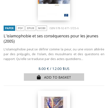
PAPER
PDF
EPUB
MOBI
ISBN 978-92-871-5725-6
L'islamophobie et ses conséquences pour les jeunes
(2005)
L'islamophobie peut se définir comme la peur, ou une vision altérée
par des préjugés, de I'islam, des musulmans et des questions en
rapport. Qu'elle se traduise par des actes quotidiens...
Price
8.00 €
/ 12.00 $US
ADD TO BASKET