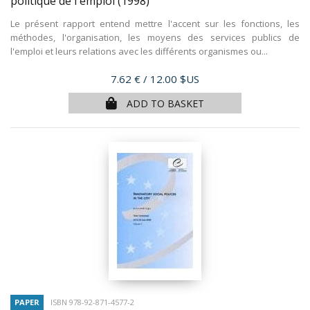
politique de l'emploi
(1998)
Le présent rapport entend mettre l'accent sur les fonctions, les
méthodes, l'organisation, les moyens des services publics de
l'emploi et leurs relations avec les différents organismes ou...
Price
7.62 €
/ 12.00 $US
ADD TO BASKET
PAPER
ISBN 978-92-871-4577-2