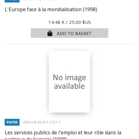
L'Europe face à la mondialisation
(1998)
Price
14.48 €
/ 25.00 $US
ADD TO BASKET
PAPER
ISBN 978-92-871-2727-3
Les services publics de l'emploi et leur rôle dans la