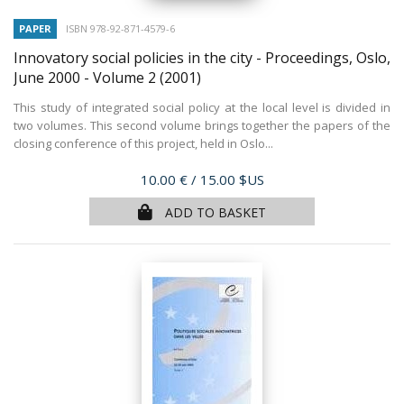
PAPER
ISBN 978-92-871-4579-6
Innovatory social policies in the city - Proceedings, Oslo,
June 2000 - Volume 2
(2001)
This study of integrated social policy at the local level is divided in
two volumes. This second volume brings together the papers of the
closing conference of this project, held in Oslo...
Price
10.00 €
/ 15.00 $US
ADD TO BASKET