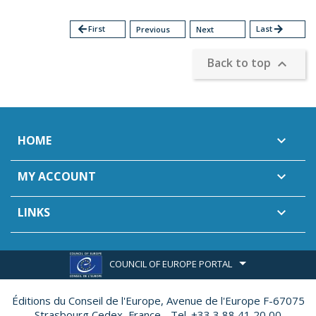
arrow_back
First
Last
arrow_forward
Previous
Next
Back to top

HOME

MY ACCOUNT

LINKS

COUNCIL OF EUROPE PORTAL
Éditions du Conseil de l'Europe,
Avenue de l'Europe F-67075
Strasbourg Cedex, France - Tel. +33 3 88 41 20 00