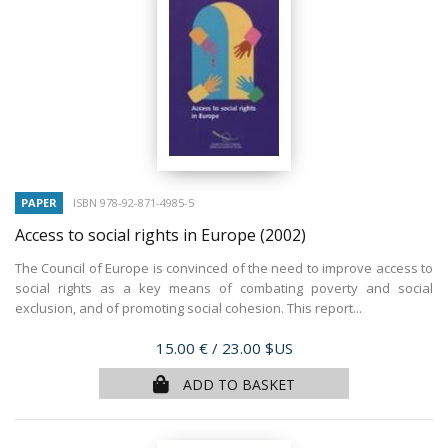
PAPER
ISBN 978-92-871-4985-5
Access to social rights in Europe
(2002)
The Council of Europe is convinced of the need to improve access to
social rights as a key means of combating poverty and social
exclusion, and of promoting social cohesion. This report...
Price
15.00 €
/ 23.00 $US
ADD TO BASKET