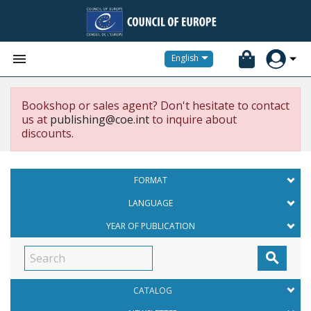


English
Bookshop or sales agent? Don't hesitate to contact
us at
publishing@coe.int
to inquire about
discounts.
FORMAT
LANGUAGE
YEAR OF PUBLICATION

CATALOG