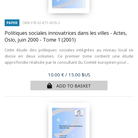
PAPER
ISBN 978-92-871-4576-5
Politiques sociales innovatrices dans les villes - Actes,
Oslo, juin 2000 - Tome 1
(2001)
Cette étude des politiques sociales intégrées au niveau local se
divise en deux volumes. Ce premier tome contient une étude
approfondie réalisée par le consultant du Comité européen pour...
Price
10.00 €
/ 15.00 $US
ADD TO BASKET