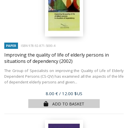
PAPER
ISBN 978-92-871-5000-4
Improving the quality of life of elderly persons in
situations of dependency
(2002)
The Group of Specialists on improving the Quality of Life of Elderly
Dependent Persons (CS-QV) has examined all the aspects of the life
of dependent elderly persons and given...
Price
8.00 €
/ 12.00 $US
ADD TO BASKET