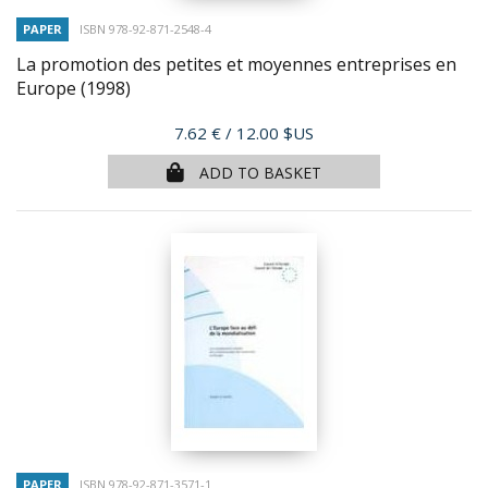
PAPER
ISBN 978-92-871-2548-4
La promotion des petites et moyennes entreprises en
Europe
(1998)
Price
7.62 €
/ 12.00 $US
ADD TO BASKET
PAPER
ISBN 978-92-871-3571-1