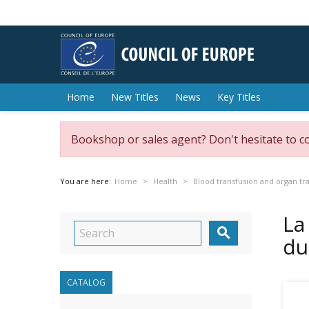
Home
New Titles
News
Key Titles
Bookshop or sales agent? Don't hesitate to c
You are here:
Home
Health
Blood transfusion and organ tr
La

du
CATALOG