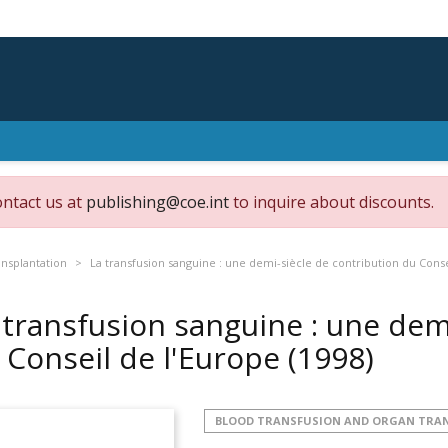
ontact us at
publishing@coe.int
to inquire about discounts.
ansplantation
La transfusion sanguine : une demi-siècle de contribution du Conse
 transfusion sanguine : une dem
 Conseil de l'Europe
(1998)
BLOOD TRANSFUSION AND ORGAN TRA