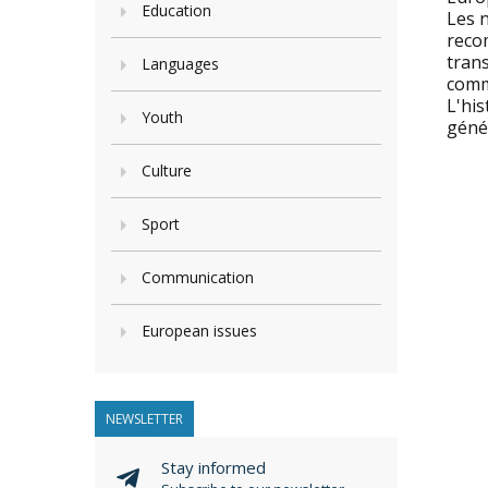
Education
Les n
reco
trans
Languages
comme
L'his
Youth
génér
Culture
Sport
Communication
European issues
NEWSLETTER
Stay informed