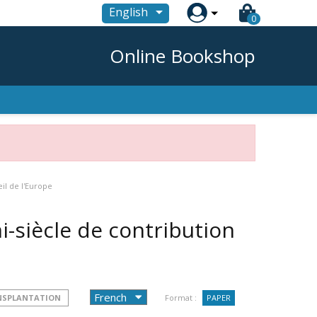

English
0
Online Bookshop
il de l'Europe
i-siècle de contribution
NSPLANTATION
Format :
PAPER