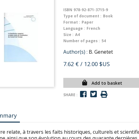
ISBN
978-92-871-3715-9
Type of document :
Book
Format :
Paper
Language :
French
Size :
A4
Number of pages :
54
Author(s) :
B. Genetet
7.62 €
/ 12.00 $US
Add to basket
SHARE :
mmary
vre relate, à travers les faits historiques, culturels et scient
pe ainsi que son évolution au cours des quarante dernières