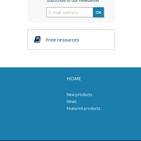
Subscribe to our newsletter
OK
Free resources
HOME
New products
News
Featured products