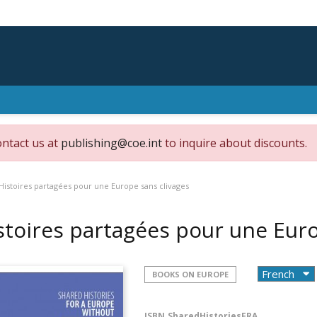
ontact us at
publishing@coe.int
to inquire about discounts.
Histoires partagées pour une Europe sans clivages
stoires partagées pour une Eur
BOOKS ON EUROPE
ISBN
SharedHistoriesFRA