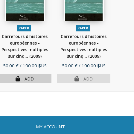
PAPER
PAPER
Carrefours d'histoires
Carrefours d'histoires
européennes -
européennes -
Perspectives multiples
Perspectives multiples
sur cinq...
(2009)
sur cinq...
(2009)
Price
Price
50.00 €
/ 100.00 $US
50.00 €
/ 100.00 $US
ADD
ADD
MY ACCOUNT