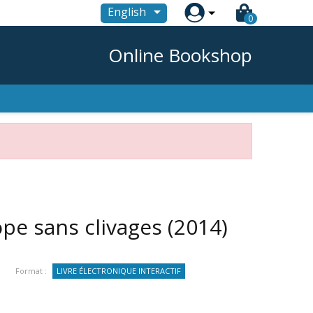

English
0
Online Bookshop
ope sans clivages
(2014)
Format :
LIVRE ÉLECTRONIQUE INTERACTIF