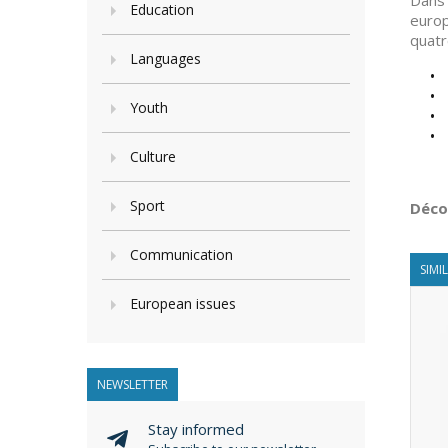
Dans 
Education
europ
quatr
Languages
• l’
• l’
Youth
• les
• l’
Culture
Sport
Déco
Communication
SIMI
European issues
NEWSLETTER
Stay informed