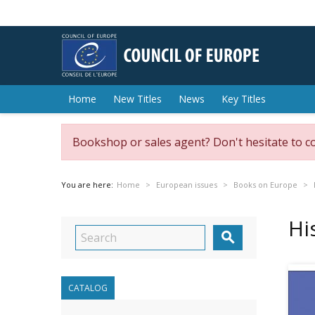
Home
New Titles
News
Key Titles
Bookshop or sales agent? Don't hesitate to c
You are here:
Home
European issues
Books on Europe
Hi

CATALOG