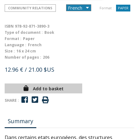
COMMUNITY RELATIONS
Format :
PAPER
ISBN
978-92-871-3890-3
Type of document :
Book
Format :
Paper
Language :
French
Size :
16 x 24 cm
Number of pages :
206
12.96 €
/ 21.00 $US
Add to basket
SHARE :
Summary
Dans certains etats européens, des structures