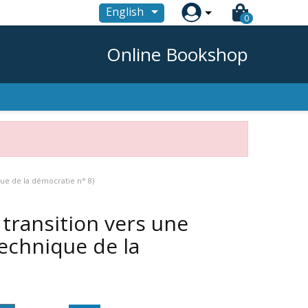

English
0
Online Bookshop
que de la démocratie n° 8)
 transition vers une
echnique de la