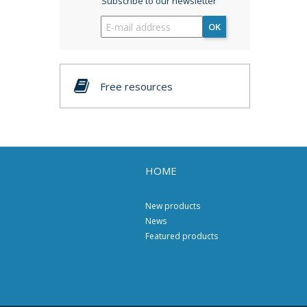
Subscribe to our newsletter
OK
Free resources
HOME
New products
News
Featured products