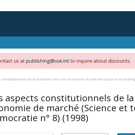
ontact us at
publishing@coe.int
to inquire about discounts.
 constitutionnels de la transition vers une économie de marché (Science et techni
s aspects constitutionnels de la
onomie de marché (Science et t
mocratie n° 8)
(1998)