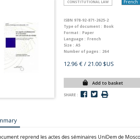
CONSTITUTIONAL LAW
ISBN
978-92-871-2625-2
Type of document :
Book
Format :
Paper
Language :
French
Size :
A5
Number of pages :
264
12.96 €
/ 21.00 $US
Add to basket
SHARE :
mmary
ocument reprend les actes des séminaires UniDem de Moscou 