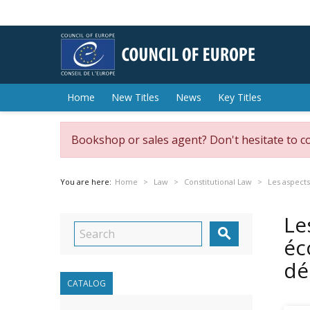
Home
New Titles
News
Key Titles
Bookshop or sales agent? Don't hesitate to c
You are here:
Home
Law
Constitutional Law
Les aspects
Le

éc
dé
CATALOG