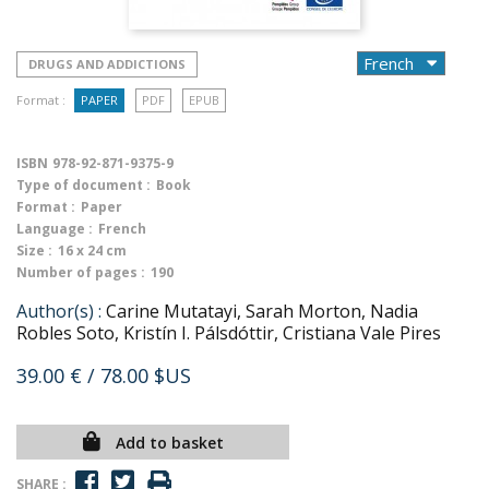
DRUGS AND ADDICTIONS
Format :
PAPER
PDF
EPUB
ISBN
978-92-871-9375-9
Type of document :
Book
Format :
Paper
Language :
French
Size :
16 x 24 cm
Number of pages :
190
Author(s) :
Carine Mutatayi, Sarah Morton, Nadia
Robles Soto, Kristín I. Pálsdóttir, Cristiana Vale Pires
39.00 €
/ 78.00 $US
Add to basket
SHARE :