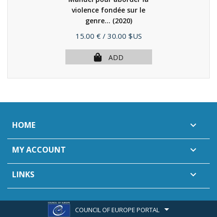
violence fondée sur le
genre...
(2020)
Price
15.00 €
/ 30.00 $US
ADD
HOME

MY ACCOUNT

LINKS

COUNCIL OF EUROPE PORTAL