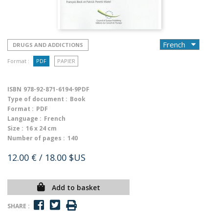
DRUGS AND ADDICTIONS
Format :
PDF
PAPIER
ISBN
978-92-871-6194-9PDF
Type of document :
Book
Format :
PDF
Language :
French
Size :
16 x 24 cm
Number of pages :
140
12.00 €
/ 18.00 $US
Add to basket
SHARE :