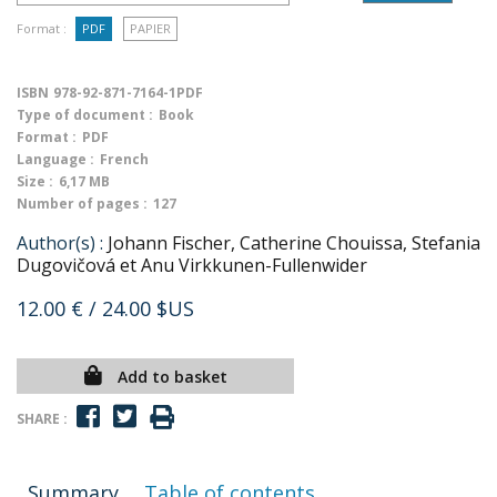
Format :
PDF
PAPIER
ISBN
978-92-871-7164-1PDF
Type of document :
Book
Format :
PDF
Language :
French
Size :
6,17 MB
Number of pages :
127
Author(s) :
Johann Fischer, Catherine Chouissa, Stefania
Dugovičová et Anu Virkkunen-Fullenwider
12.00 €
/ 24.00 $US
Add to basket
SHARE :
Summary
Table of contents