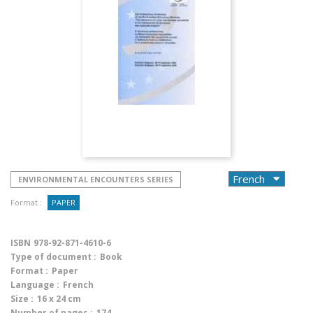
ENVIRONMENTAL ENCOUNTERS SERIES
Format :
PAPER
ISBN
978-92-871-4610-6
Type of document :
Book
Format :
Paper
Language :
French
Size :
16 x 24 cm
Number of pages :
174