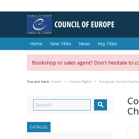
Home
New Titles
News
Key Titles
Bookshop or sales agent? Don't hesitate to c
You are here:
Home
Human Rights
European Social Charte
Co

Ch
CATALOG