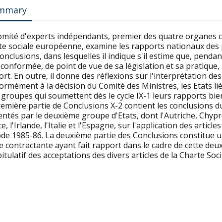
mmary
omité d'experts indépendants, premier des quatre organes ch
te sociale européenne, examine les rapports nationaux des p
onclusions, dans lesquelles il indique s'il estime que, penda
 conformée, de point de vue de sa législation et sa pratique, a
rt. En outre, il donne des réflexions sur l'interprétation des 
rmément à la décision du Comité des Ministres, les Etats lié
groupes qui soumettent dès le cycle IX-1 leurs rapports bie
remière partie de Conclusions X-2 contient les conclusions 
ntés par le deuxième groupe d'Etats, dont l'Autriche, Chypr
e, l'Irlande, l'Italie et l'Espagne, sur l'application des artic
ode 1985-86. La deuxième partie des Conclusions constitue u
e contractante ayant fait rapport dans le cadre de cette deux
itulatif des acceptations des divers articles de la Charte Soci