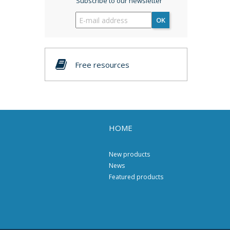
Subscribe to our newsletter
OK
Free resources
HOME
New products
News
Featured products