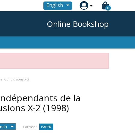

English
0
Online Bookshop
e. Conclusions X-2
indépendants de la
usions X-2
(1998)
Format :
PAPER