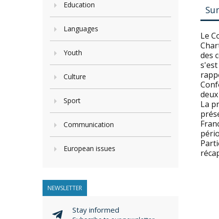
Education
Su
Languages
Le C
Char
Youth
des c
s'est
rappo
Culture
Confo
deux 
Sport
La p
prése
Franc
Communication
péri
Parti
European issues
récap
NEWSLETTER
Stay informed