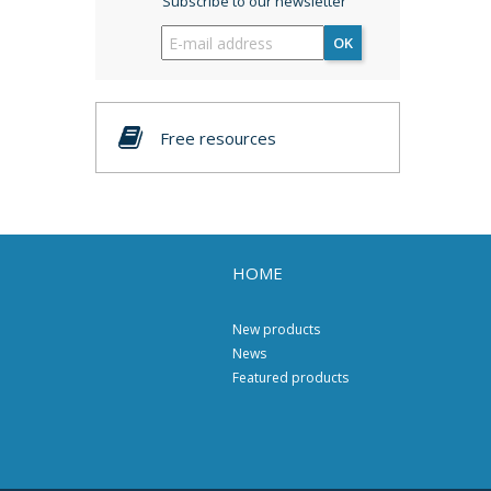
Subscribe to our newsletter
OK
Free resources
HOME
New products
News
Featured products