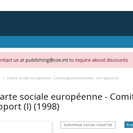
ontact us at
publishing@coe.int
to inquire about discounts.
r
Charte sociale européenne - Comité gouvernemental - 13e rapport (I)
arte sociale européenne - Comi
pport (I)
(1998)
EUROPEAN SOCIAL CHARTER