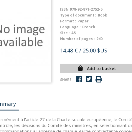
ISBN
978-92-871-2752-5
Type of document :
Book
Format :
Paper
Language :
French
Size :
A5
Number of pages :
240
14.48 €
/ 25.00 $US
Add to basket
SHARE :
mmary
rmément à l'article 27 de la Charte sociale européenne, le Comit
ntrôle, les décisions du Comité des ministres, en sélectionnant des 
commandations à l'adresse de chaque Partie contractante conce