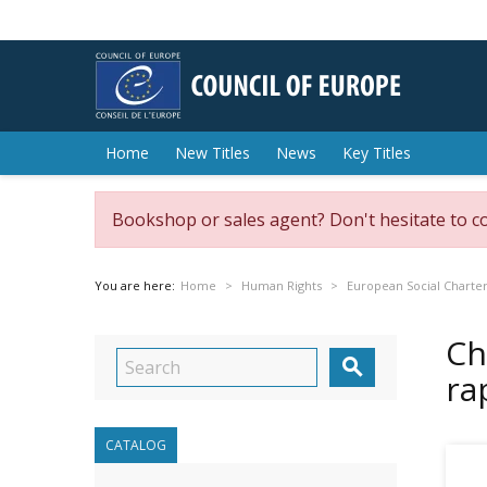
Home
New Titles
News
Key Titles
Bookshop or sales agent? Don't hesitate to c
You are here:
Home
Human Rights
European Social Charte
Ch

ra
CATALOG