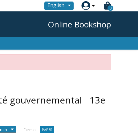

English
0
Online Bookshop
té gouvernemental - 13e
Format :
PAPER