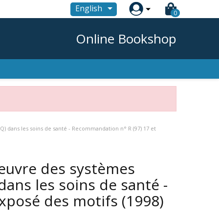

English
0
Online Bookshop
Q) dans les soins de santé - Recommandation n° R (97) 17 et
oeuvre des systèmes
dans les soins de santé -
exposé des motifs
(1998)