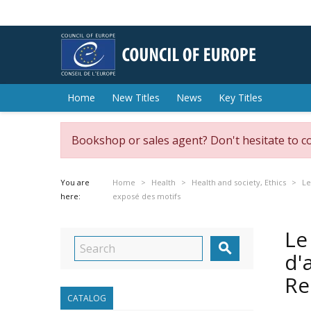
Home
New Titles
News
Key Titles
Bookshop or sales agent? Don't hesitate to c
You are
Home
Health
Health and society, Ethics
Le
here:
exposé des motifs
Le

d'
Re
CATALOG