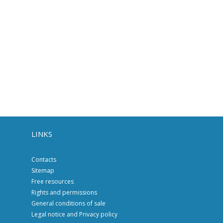
LINKS
Contacts
Sitemap
Free resources
Rights and permissions
General conditions of sale
Legal notice and Privacy policy