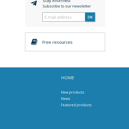
Stay informed
Subscribe to our newsletter
OK
Free resources
HOME
New products
News
Featured products