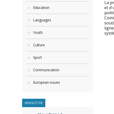
La pr
et d'
Education
polit
Comit
Languages
sout
ligne
Youth
systè
Culture
Sport
Communication
European issues
NEWSLETTER