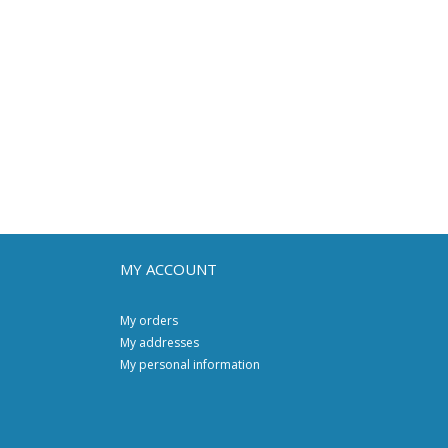
MY ACCOUNT
My orders
My addresses
My personal information