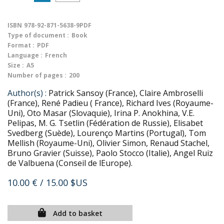
ISBN
978-92-871-5638-9PDF
Type of document :
Book
Format :
PDF
Language :
French
Size :
A5
Number of pages :
200
Author(s) :
Patrick Sansoy (France), Claire Ambroselli
(France), René Padieu ( France), Richard Ives (Royaume-
Uni), Oto Masar (Slovaquie), Irina P. Anokhina, V.E.
Pelipas, M. G. Tsetlin (Fédération de Russie), Elisabet
Svedberg (Suède), Lourenço Martins (Portugal), Tom
Mellish (Royaume-Uni), Olivier Simon, Renaud Stachel,
Bruno Gravier (Suisse), Paolo Stocco (Italie), Angel Ruiz
de Valbuena (Conseil de lEurope).
10.00 €
/ 15.00 $US
Add to basket