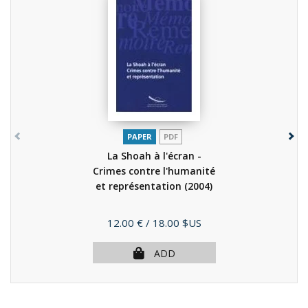
PAPER
PDF
La Shoah à l'écran -
Crimes contre l'humanité
et représentation
(2004)
Price
12.00 €
/ 18.00 $US
ADD