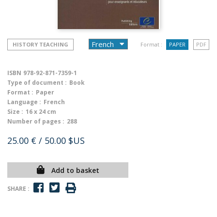
HISTORY TEACHING
Format :
PAPER
PDF
ISBN
978-92-871-7359-1
Type of document :
Book
Format :
Paper
Language :
French
Size :
16 x 24 cm
Number of pages :
288
25.00 €
/ 50.00 $US
Add to basket
SHARE :