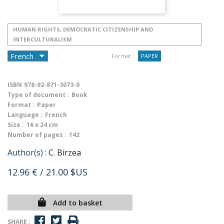
HUMAN RIGHTS, DEMOCRATIC CITIZENSHIP AND
INTERCULTURALISM
Format :
PAPER
ISBN
978-92-871-3073-0
Type of document :
Book
Format :
Paper
Language :
French
Size :
16 x 24 cm
Number of pages :
142
Author(s) :
C. Birzea
12.96 €
/ 21.00 $US
Add to basket
SHARE :