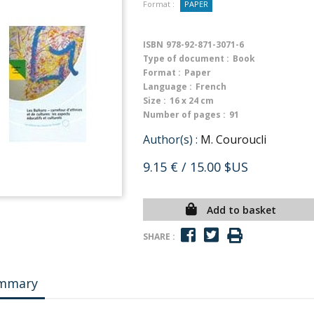
Format :
PAPER
ISBN
978-92-871-3071-6
Type of document :
Book
Format :
Paper
Language :
French
Size :
16 x 24 cm
Number of pages :
91
Author(s) :
M. Couroucli
9.15 €
/ 15.00 $US
Add to basket
SHARE :
mmary