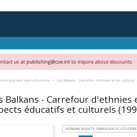
ontact us at
publishing@coe.int
to inquire about discounts.
tizenship and interculturalism
Les Balkans - Carrefour d'ethnies et de cultures :
s Balkans - Carrefour d'ethnies e
pects éducatifs et culturels
(199
HUMAN RIGHTS, DEMOCRATIC CITIZENS