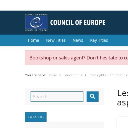
Home
New Titles
News
Key Titles
Bookshop or sales agent? Don't hesitate to c
You are here:
Home
Education
Human rights, democratic ci
Le

as
CATALOG