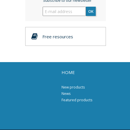
Subscribe to our newsletter
OK
Free resources
HOME
New products
News
Featured products