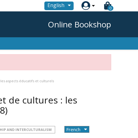

English
0
Online Bookshop
 les aspects éducatifs et culturels
t de cultures : les
8)
HIP AND INTERCULTURALISM