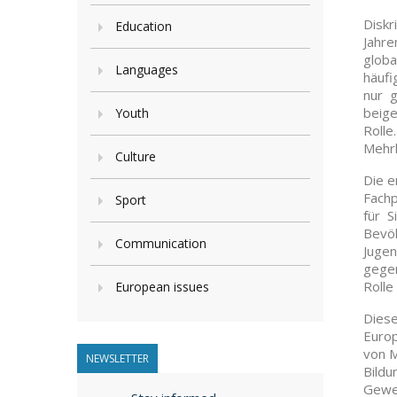
Diskr
Education
Jahre
globa
Languages
häufi
nur g
beige
Youth
Rolle
Mehrh
Culture
Die e
Fachp
Sport
für S
Bevöl
Communication
Jugen
gegen
Rolle
European issues
Dies
Europ
von M
NEWSLETTER
Bildu
Gewer