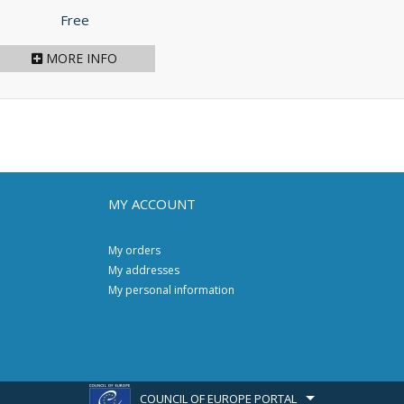
Price
Free
MORE INFO
MY ACCOUNT
My orders
My addresses
My personal information
COUNCIL OF EUROPE PORTAL