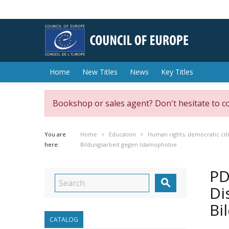
Home
New Titles
News
Key Titles
Bookshop or sales agent? Don't hesitate to c
You are
Home
Education
Human rights, democratic cit
here:
Bildungsarbeit gegen Islamophobie
PD

Di
Bi
CATALOG