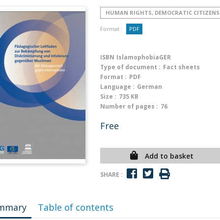
HUMAN RIGHTS, DEMOCRATIC CITIZENS
Format :
PDF
ISBN
IslamophobiaGER
Type of document :
Fact sheets
Format :
PDF
Language :
German
Size :
735 KB
Number of pages :
76
Free
Add to basket
SHARE :
mmary
Table of contents