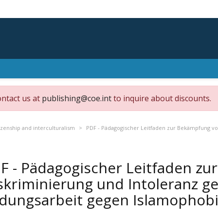
ontact us at
publishing@coe.int
to inquire about discounts.
izenship and interculturalism
PDF - Pädagogischer Leitfaden zur Bekämpfung vo
F - Pädagogischer Leitfaden z
skriminierung und Intoleranz g
ldungsarbeit gegen Islamophob