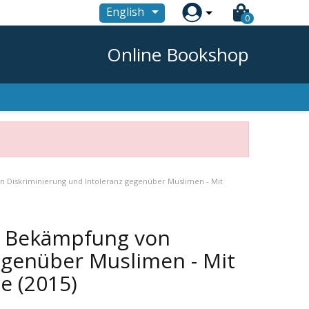

English
0
Online Bookshop
n Diskriminierung und Intoleranz gegenüber Muslimen - Mit
ur Bekämpfung von
egenüber Muslimen - Mit
ie
(2015)