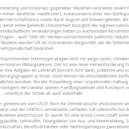
iminierung und Intoleranz gegenüber Muslimen sind keine neuen P
n immer deutlicher manifestiert, insbesondere unter den Beding
len Wirtschaftskrise sowie durch Ängste und Schwierigkeiten, di
g damit einhergehende Unsicherheit bezüglich der eigenen national
esellschaftliche Veränderungen haben zu wachsenden Ressentim
tragen – auch Teile der Medien und bestimmte politische Debatte
. Muslime werden oft als Extremisten dargestellt, die die Sicher
eitsgesellschaft bedrohen.
ntsprechenden Stereotype prägen nicht nur junge Leute, sondern
ersonal im Bildungswesen. Das ist eine neue Herausforderung für d
ie! Ihre Aufgabe als Lehrkraft besteht nicht darin, politische und
kerungsgruppen zu lösen. Doch können Sie entscheidenden Einflu
dlichen ausüben. Bei der Entwicklung einer respektvollen Haltung
seitigem Verständnis spielen Handlungsweisen und Konzepte von
 – sowohl in der Schule als auch außerhalb.
er gemeinsam vom OSZE-Büro für Demokratische Institutionen 
arat und der UNESCO entwickelte Leitfaden soll Lehrkräfte bei d
uslimen unterstützen. Er wurde für eine breite Leserschaft entw
ngspolitik, Lehrkräfte, Übungsleiter von Aus- und Weiterbildung, S
kschaften, Berufsverbänden oder Nichtregierungsorganisationen.