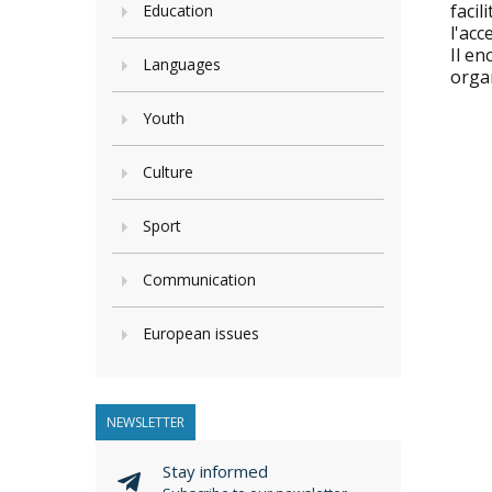
facil
Education
l'acc
Il en
Languages
orga
Youth
Culture
Sport
Communication
European issues
NEWSLETTER
Stay informed