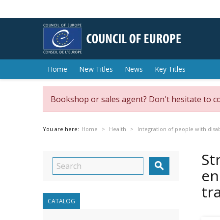
Home
New Titles
News
Key Titles
Bookshop or sales agent? Don't hesitate to c
You are here:
Home
Health
Integration of people with disab
St

en
tr
CATALOG