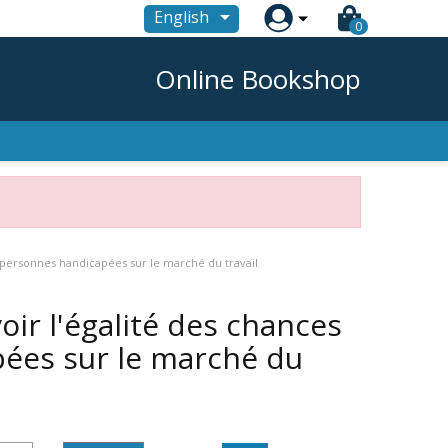

English
0
Online Bookshop
 personnes handicapées sur le marché du travail
ir l'égalité des chances
ées sur le marché du