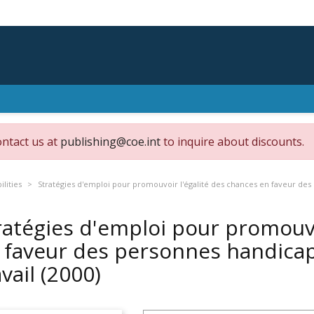
ontact us at
publishing@coe.int
to inquire about discounts.
ilities
Stratégies d'emploi pour promouvoir l'égalité des chances en faveur des
ratégies d'emploi pour promouvo
 faveur des personnes handicap
avail
(2000)