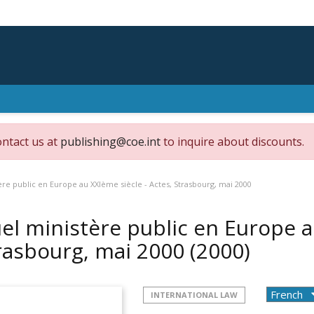
ontact us at
publishing@coe.int
to inquire about discounts.
re public en Europe au XXIème siècle - Actes, Strasbourg, mai 2000
el ministère public en Europe au
rasbourg, mai 2000
(2000)
INTERNATIONAL LAW