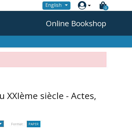

English
0
Online Bookshop
 XXIème siècle - Actes,
Format :
PAPER