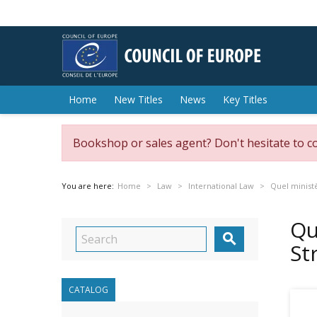
Home
New Titles
News
Key Titles
Bookshop or sales agent? Don't hesitate to c
You are here:
Home
Law
International Law
Quel ministè
Qu

St
CATALOG