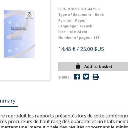
ISBN
978-92-871-4471-3
Type of document :
Book
Format :
Paper
Language :
French
Size :
16 x 24 cm
Number of pages :
188
14.48 €
/ 25.00 $US
Add to basket
SHARE :
mmary
vre reproduit les rapports présentés lors de cette conféren
tres procureurs de haut rang des quarante et un Etats memb
mettent une image globale des réalités concernant le minist