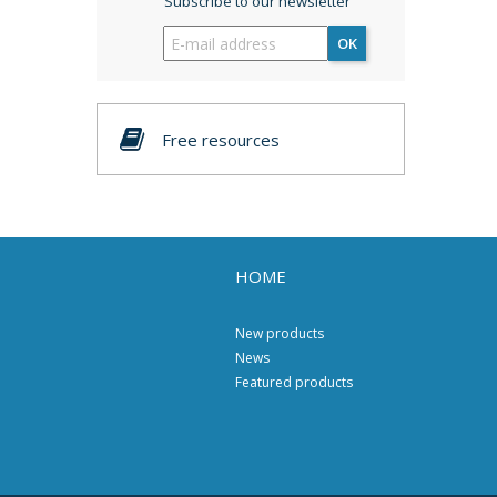
Subscribe to our newsletter
OK
Free resources
HOME
New products
News
Featured products