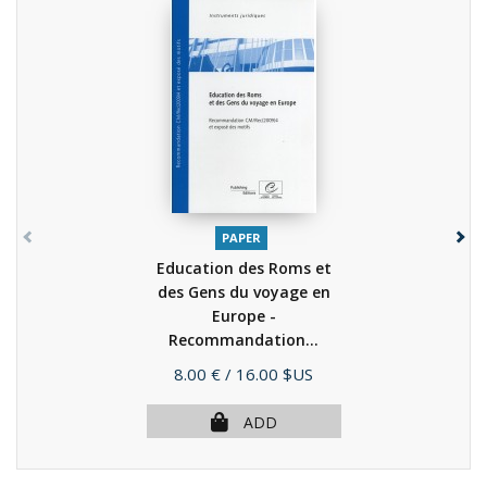
PAPER
Education des Roms et
des Gens du voyage en
Europe -
Recommandation...
(2010)
Price
8.00 €
/ 16.00 $US
ADD